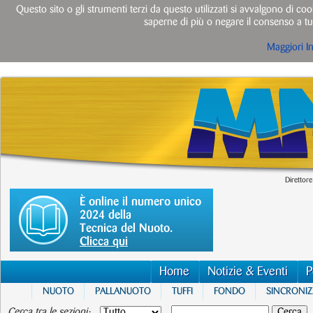
Questo sito o gli strumenti terzi da questo utilizzati si avvalgono di cook
saperne di più o negare il consenso a tut
Maggiori I
Direttore
È online il numero unico
2024 della
Tecnica del Nuoto.
Clicca qui
Home
Notizie & Eventi
P
NUOTO
PALLANUOTO
TUFFI
FONDO
SINCRONI
Cerca tra le sezioni: