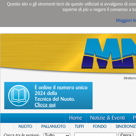
Questo sito o gli strumenti terzi da questo utilizzati si avvalgono di cook
saperne di più o negare il consenso a tut
Maggiori I
Direttore
È online il numero unico
2024 della
Tecnica del Nuoto.
Clicca qui
Home
Notizie & Eventi
P
NUOTO
PALLANUOTO
TUFFI
FONDO
SINCRONI
Cerca tra le sezioni: