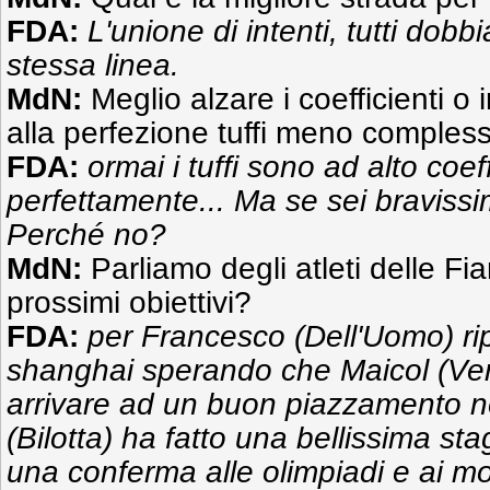
FDA:
L'unione di intenti, tutti dobb
stessa linea.
MdN:
Meglio alzare i coefficienti 
alla perfezione tuffi meno compless
FDA:
ormai i tuffi sono ad alto coef
perfettamente...
Ma se sei bravissimo
Perché no?
MdN:
Parliamo degli atleti delle Fi
prossimi obiettivi?
FDA:
per Francesco (Dell'Uomo) ri
shanghai sperando che Maicol (Verz
arrivare ad un buon piazzamento n
(Bilotta) ha fatto una bellissima st
una conferma alle olimpiadi e ai mon