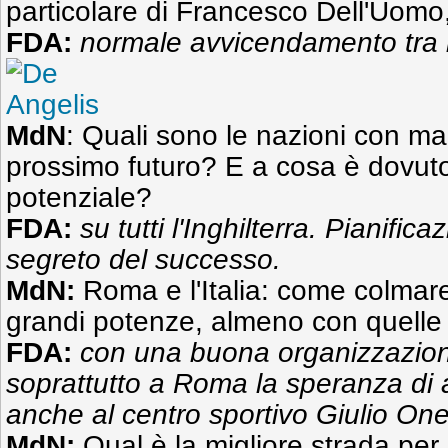
particolare di Francesco Dell'Uom
FDA:
normale avvicendamento tra i 
MdN
: Quali sono le nazioni con ma
prossimo futuro? E a cosa è dovuto 
potenziale?
FDA:
su tutti l'Inghilterra. Pianifica
segreto del successo.
MdN:
Roma e l'Italia: come colmare
grandi potenze, almeno con quell
FDA:
con una buona organizzazion
soprattutto a Roma la speranza di 
anche al centro sportivo Giulio One
MdN:
Qual è la migliore strada per