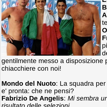
B
A
t
O
F
p
d
gentilmente messo a disposizione 
chiacchiere con noi!
Mondo del Nuoto
: La squadra per 
e' pronta: che ne pensi?
Fabrizio De Angelis
:
Mi sembra un
risultato delle selezioni.