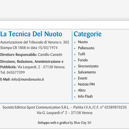
La Tecnica Del Nuoto
Categorie
Nuoto
Autorizzazione del Tribunale di Verona n. 302
Stampa CR 1808 in data 15/03/1974
Pallanuoto
Tuffi
Direttore Responsabile:
Camillo Cametti
Fondo
Direzione, Redazione, Amministrazione e
Sincronizzato
Pubblicità:
Via Leopardi, 2 - 37138 Verona.
Salvamento
Tel. 045577399
Eventi
E-Mail:
info@mondonuoto.it
Notizie FIN
Altro
Info Flash
Società Editrice Sport Communication S.R.L. – Partita I.V.A./C.F. n° 02389870235
Via G. Leopardi n° 2 – 37138 Verona
Sviluppo web e grafica
by Blue Day Srl