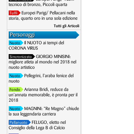
tecnico di bronzo, Piccoli quarta
Europei Parigi/ Pellacani nella
Tuffi
storia, quarto oro in una sola edizione
Tutti gli Articoli
Personaggi
Il NUOTO ai tempi del
Nuoto
CORONA VIRUS
GIORGIO MINISINI:
Sincronizzato
migliore atleta al mondo nel 2018 nel
nuoto artistico
Pellegrini, l’araba fenice del
Nuoto
nuoto
Arianna Bridi, reduce da
Fondo
un’annata memorabile, è pronta per il
2018
MAGNINI: “Re Magno” chiude
Nuoto
la sua leggendaria carriera
FELUGO, eletto nel
Pallanuoto
Consiglio della Lega B di Calcio