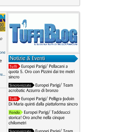
zo
one
Notizie & Eventi
e
Europei Parigi/ Pellacani a
Tuffi
quota 5. Oro con Pizzini dai tre metri
e...
sincro
Europei Parigi/ Team
Sincronizzato
acrobatic Azzurro di bronzo
Europei Parigi/ Pelligra-Jodoin
Tuffi
Di Maria quinti dalla piattaforma sincro
Europei Parigi/ Taddeucci
Fondo
storica! Oro anche nella cinque
chilometri
Europei Parigi/ Team
Sincronizzato