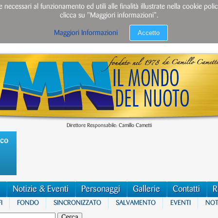
e necessari al funzionamento ed utili alle finalità illustrate nella cookie po
clicca su "Maggiori informazioni”.
Accetto
Maggiori Informazioni
Direttore Responsabile: Camillo Cametti
ico
Notizie & Eventi
Personaggi
Gallerie
Contatti
R
I
FONDO
SINCRONIZZATO
SALVAMENTO
EVENTI
NOTI