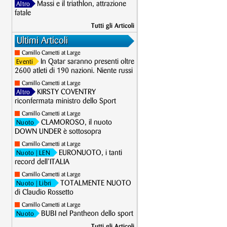
Massi e il triathlon, attrazione
Altro
fatale
Tutti gli Articoli
Ultimi Articoli
Camillo Cametti at Large
In Qatar saranno presenti oltre
Eventi
2600 atleti di 190 nazioni. Niente russi
Camillo Cametti at Large
KIRSTY COVENTRY
Altro
riconfermata ministro dello Sport
Camillo Cametti at Large
CLAMOROSO, il nuoto
Nuoto
DOWN UNDER è sottosopra
Camillo Cametti at Large
EURONUOTO, i tanti
Nuoto
| LEN
record dell’ITALIA
Camillo Cametti at Large
TOTALMENTE NUOTO
Nuoto
| Libri
di Claudio Rossetto
Camillo Cametti at Large
BUBI nel Pantheon dello sport
Nuoto
Tutti gli Articoli