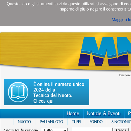
Questo sito o gli strumenti terzi da questo utilizzati si avvalgono di cook
saperne di più o negare il consenso a tut
Maggiori I
Direttore
È online il numero unico
2024 della
Tecnica del Nuoto.
Clicca qui
Home
Notizie & Eventi
P
NUOTO
PALLANUOTO
TUFFI
FONDO
SINCRONI
Cerca tra le sezioni: