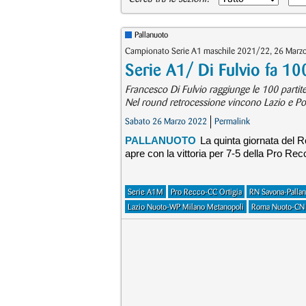
Pallanuoto
Campionato Serie A1 maschile 2021/22, 26 Marz
Serie A1/ Di Fulvio fa 10
Francesco Di Fulvio raggiunge le 100 parti
Nel round retrocessione vincono Lazio e Pos
Sabato 26 Marzo 2022
Permalink
PALLANUOTO
La quinta giornata del 
apre con la vittoria per 7-5 della Pro Re
Serie A1M
Pro Recco-CC Ortigia
RN Savona-Pallan
Lazio Nuoto-WP Milano Metanopoli
Roma Nuoto-CN 