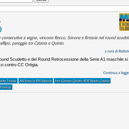
o
0
te consecutive a segno, vincono Recco, Savona e Brescia nel round scudet
illipo, pareggio tra Catania e Quinto.
a cura di
Redazi
Round Scudetto e del Round Retrocessione della Serie A1 maschile si
cco contro CC Ortigia.
Continua a legger
uoto Trieste
AN Brescia-RN Salerno
Iren Genova Quinto-ADR Nuoto Catania
Posilipo