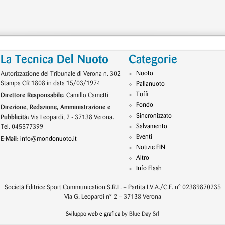
La Tecnica Del Nuoto
Categorie
Nuoto
Autorizzazione del Tribunale di Verona n. 302
Stampa CR 1808 in data 15/03/1974
Pallanuoto
Tuffi
Direttore Responsabile:
Camillo Cametti
Fondo
Direzione, Redazione, Amministrazione e
Sincronizzato
Pubblicità:
Via Leopardi, 2 - 37138 Verona.
Salvamento
Tel. 045577399
Eventi
E-Mail:
info@mondonuoto.it
Notizie FIN
Altro
Info Flash
Società Editrice Sport Communication S.R.L. – Partita I.V.A./C.F. n° 02389870235
Via G. Leopardi n° 2 – 37138 Verona
Sviluppo web e grafica
by Blue Day Srl