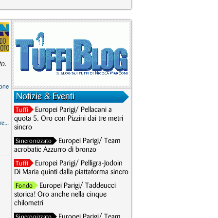
to.
one
Notizie & Eventi
Europei Parigi/ Pellacani a
Tuffi
quota 5. Oro con Pizzini dai tre metri
e...
sincro
Europei Parigi/ Team
Sincronizzato
acrobatic Azzurro di bronzo
Europei Parigi/ Pelligra-Jodoin
Tuffi
Di Maria quinti dalla piattaforma sincro
Europei Parigi/ Taddeucci
Fondo
storica! Oro anche nella cinque
chilometri
Europei Parigi/ Team
Sincronizzato