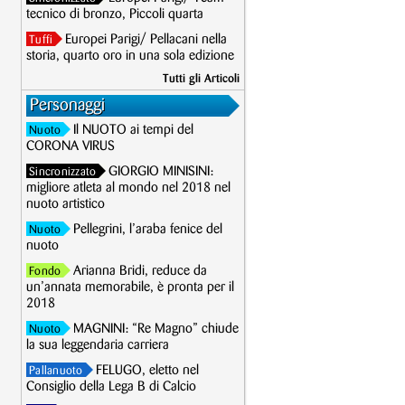
tecnico di bronzo, Piccoli quarta
Europei Parigi/ Pellacani nella
Tuffi
storia, quarto oro in una sola edizione
Tutti gli Articoli
Personaggi
Il NUOTO ai tempi del
Nuoto
CORONA VIRUS
GIORGIO MINISINI:
Sincronizzato
migliore atleta al mondo nel 2018 nel
nuoto artistico
Pellegrini, l’araba fenice del
Nuoto
nuoto
Arianna Bridi, reduce da
Fondo
un’annata memorabile, è pronta per il
2018
MAGNINI: “Re Magno” chiude
Nuoto
la sua leggendaria carriera
FELUGO, eletto nel
Pallanuoto
Consiglio della Lega B di Calcio