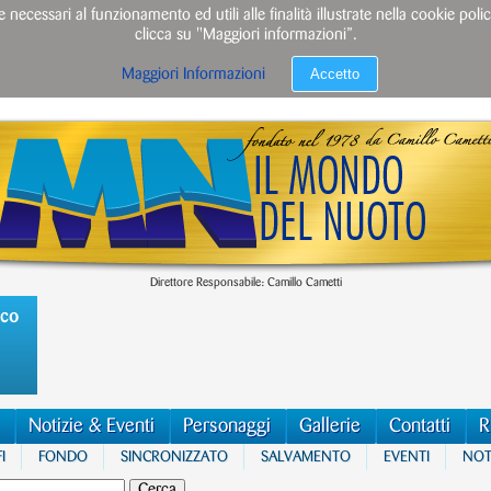
e necessari al funzionamento ed utili alle finalità illustrate nella cookie po
clicca su "Maggiori informazioni”.
Accetto
Maggiori Informazioni
Direttore Responsabile: Camillo Cametti
ico
Notizie & Eventi
Personaggi
Gallerie
Contatti
R
I
FONDO
SINCRONIZZATO
SALVAMENTO
EVENTI
NOTI