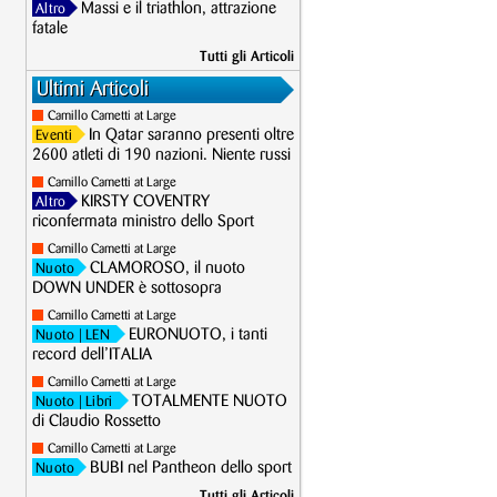
Massi e il triathlon, attrazione
Altro
fatale
Tutti gli Articoli
Ultimi Articoli
Camillo Cametti at Large
In Qatar saranno presenti oltre
Eventi
2600 atleti di 190 nazioni. Niente russi
Camillo Cametti at Large
KIRSTY COVENTRY
Altro
riconfermata ministro dello Sport
Camillo Cametti at Large
CLAMOROSO, il nuoto
Nuoto
DOWN UNDER è sottosopra
Camillo Cametti at Large
EURONUOTO, i tanti
Nuoto
| LEN
record dell’ITALIA
Camillo Cametti at Large
TOTALMENTE NUOTO
Nuoto
| Libri
di Claudio Rossetto
Camillo Cametti at Large
BUBI nel Pantheon dello sport
Nuoto
Tutti gli Articoli