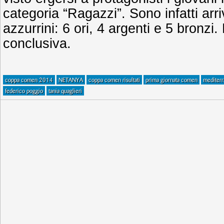
categoria “Ragazzi”. Sono infatti arri
azzurrini: 6 ori, 4 argenti e 5 bronzi
conclusiva.
coppa comen 2014
NETANYA
coppa comen risultati
prima giornata comen
mediter
federico poggio
tania quaglieri