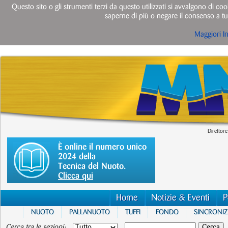
Questo sito o gli strumenti terzi da questo utilizzati si avvalgono di cook
saperne di più o negare il consenso a tut
Maggiori I
Direttore
È online il numero unico
2024 della
Tecnica del Nuoto.
Clicca qui
Home
Notizie & Eventi
P
NUOTO
PALLANUOTO
TUFFI
FONDO
SINCRONI
Cerca tra le sezioni: