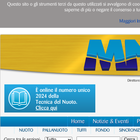
Questo sito o gli strumenti terzi da questo utilizzati si avvalgono di cook
saperne di più o negare il consenso a tut
Maggiori I
Direttore
È online il numero unico
2024 della
Tecnica del Nuoto.
Clicca qui
Home
Notizie & Eventi
P
NUOTO
PALLANUOTO
TUFFI
FONDO
SINCRONI
Cerca tra le sezioni: