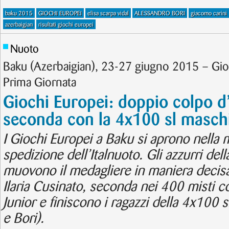
baku 2015
GIOCHI EUROPEI
elisa scarpa vidal
ALESSANDRO BORI
giacomo carini
azerbaigian
risultati giochi europei
Nuoto
Baku (Azerbaigian), 23-27 giugno 2015 – Gi
Prima Giornata
Giochi Europei: doppio colpo d’
seconda con la 4x100 sl maschil
I Giochi Europei a Baku si aprono nella m
spedizione dell’Italnuoto. Gli azzurri del
muovono il medagliere in maniera decisa 
Ilaria Cusinato, seconda nei 400 misti c
Junior e finiscono i ragazzi della 4x100 
e Bori).