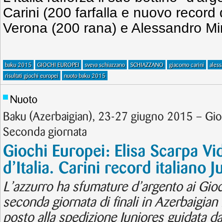
Carini (200 farfalla e nuovo record 
Verona (200 rana) e Alessandro Mir
baku 2015
GIOCHI EUROPEI
sveva schiazzano
SCHIAZZANO
giacomo carini
aless
risultati giochi europei
nuoto baku 2015
Nuoto
Baku (Azerbaigian), 23-27 giugno 2015 – Gi
Seconda giornata
Giochi Europei: Elisa Scarpa Vi
d’Italia. Carini record italiano 
L’azzurro ha sfumature d’argento ai Gioc
seconda giornata di finali in Azerbaigian
posto alla spedizione Juniores guidata 