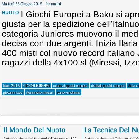
Martedì 23 Giugno 2015
Permalink
I Giochi Europei a Baku si ap
NUOTO
giusta per la spedizione dell’Italnuo
categoria Juniores muovono il med
decisa con due argenti. Inizia Ilar
400 misti col nuovo record italiano 
ragazzi della 4x100 sl (Miressi, Iz
baku 2015
GIOCHI EUROPEI
nuoto ai giochi europei
risultati giochi europei
ilaria c
giovanni izzo
alessandro miressi
ivano vendrame
Il Mondo Del Nuoto
La Tecnica Del N