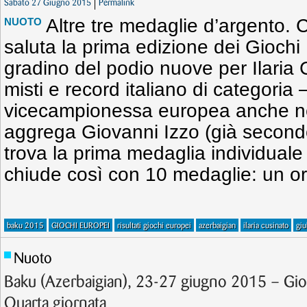
Sabato 27 Giugno 2015
Permalink
Altre tre medaglie d’argento. C
NUOTO
saluta la prima edizione dei Gioch
gradino del podio nuove per Ilaria 
misti e record italiano di categoria 
vicecampionessa europea anche nei
aggrega Giovanni Izzo (già second
trova la prima medaglia individuale n
chiude così con 10 medaglie: un or
baku 2015
GIOCHI EUROPEI
risultati giochi europei
azerbaigian
ilaria cusinato
giu
Nuoto
Baku (Azerbaigian), 23-27 giugno 2015 – Gi
Quarta giornata