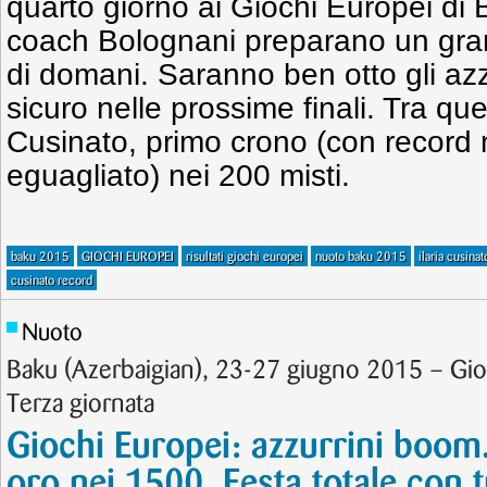
quarto giorno ai Giochi Europei di B
coach Bolognani preparano un gran f
di domani. Saranno ben otto gli az
sicuro nelle prossime finali. Tra ques
Cusinato, primo crono (con record 
eguagliato) nei 200 misti.
baku 2015
GIOCHI EUROPEI
risultati giochi europei
nuoto baku 2015
ilaria cusinat
cusinato record
Nuoto
Baku (Azerbaigian), 23-27 giugno 2015 – Gi
Terza giornata
Giochi Europei: azzurrini boom
oro nei 1500. Festa totale con t