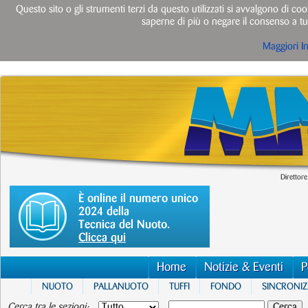
Questo sito o gli strumenti terzi da questo utilizzati si avvalgono di cook
saperne di più o negare il consenso a tut
Maggiori I
Direttore
È online il numero unico
2024 della
Tecnica del Nuoto.
Clicca qui
Home
Notizie & Eventi
P
NUOTO
PALLANUOTO
TUFFI
FONDO
SINCRONI
Cerca tra le sezioni: