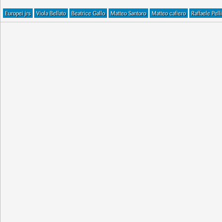
Europei jrs
Viola Bellato
Beatrice Gallo
Matteo Santoro
Matteo cafiero
Raffaele Pell