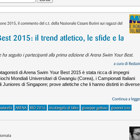
ne 2015, il commento del c.t. della Nazionale Cesare Butini sui ragazzi del
t 2015: il trend atletico, le sfide e la
he ha seguito i partecipanti alla prima edizione di Arena Swim Your Best.
a cura di
Redazi
otagonisti di Arena Swim Your Best 2015 è stata ricca di impegni
ochi Mondiali Universitari di Gwangiu (Corea), i Campionati Italiani
Juniores di Singapore; prove atletiche che li hanno distinti in diverse
Continua a legger
adarella
ARENA
RIO 2016
nicolangelo di fabio
giuseppe guttuso
giovanni izzo
iornata