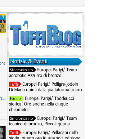
Notizie & Eventi
one
Europei Parigi/ Team
Sincronizzato
acrobatic Azzurro di bronzo
Europei Parigi/ Pelligra-Jodoin
Tuffi
Di Maria quinti dalla piattaforma sincro
e...
Europei Parigi/ Taddeucci
Fondo
storica! Oro anche nella cinque
chilometri
Europei Parigi/ Team
Sincronizzato
tecnico di bronzo, Piccoli quarta
Europei Parigi/ Pellacani nella
Tuffi
storia, quarto oro in una sola edizione