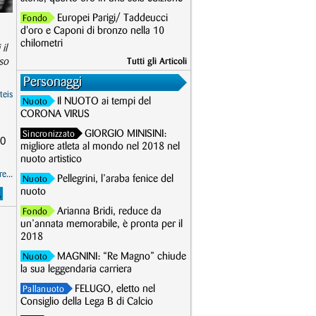
Europei Parigi/ Taddeucci
Fondo
d'oro e Caponi di bronzo nella 10
chilometri
il
rso
Tutti gli Articoli
Personaggi
teis
Il NUOTO ai tempi del
Nuoto
CORONA VIRUS
GIORGIO MINISINI:
Sincronizzato
00
migliore atleta al mondo nel 2018 nel
nuoto artistico
e...
Pellegrini, l’araba fenice del
Nuoto
nuoto
Arianna Bridi, reduce da
Fondo
un’annata memorabile, è pronta per il
2018
MAGNINI: “Re Magno” chiude
Nuoto
la sua leggendaria carriera
FELUGO, eletto nel
Pallanuoto
Consiglio della Lega B di Calcio