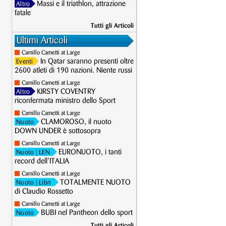
Massi e il triathlon, attrazione
Altro
fatale
Tutti gli Articoli
Ultimi Articoli
Camillo Cametti at Large
In Qatar saranno presenti oltre
Eventi
2600 atleti di 190 nazioni. Niente russi
Camillo Cametti at Large
KIRSTY COVENTRY
Altro
riconfermata ministro dello Sport
Camillo Cametti at Large
CLAMOROSO, il nuoto
Nuoto
DOWN UNDER è sottosopra
Camillo Cametti at Large
EURONUOTO, i tanti
Nuoto
| LEN
record dell’ITALIA
Camillo Cametti at Large
TOTALMENTE NUOTO
Nuoto
| Libri
di Claudio Rossetto
Camillo Cametti at Large
BUBI nel Pantheon dello sport
Nuoto
Tutti gli Articoli