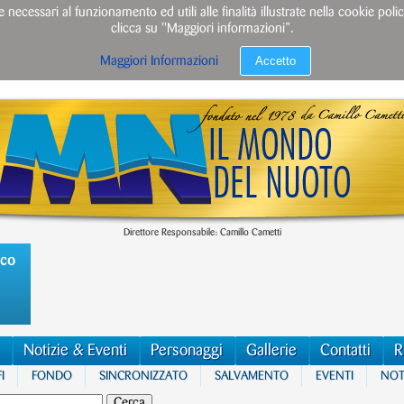
e necessari al funzionamento ed utili alle finalità illustrate nella cookie po
clicca su "Maggiori informazioni”.
Accetto
Maggiori Informazioni
Direttore Responsabile: Camillo Cametti
ico
Notizie & Eventi
Personaggi
Gallerie
Contatti
R
I
FONDO
SINCRONIZZATO
SALVAMENTO
EVENTI
NOTI