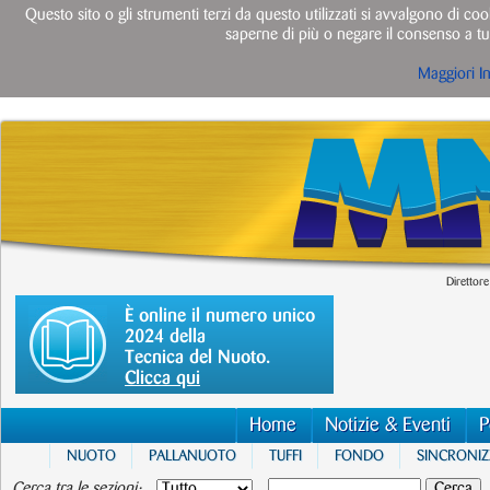
Questo sito o gli strumenti terzi da questo utilizzati si avvalgono di cook
saperne di più o negare il consenso a tut
Maggiori I
Direttore
È online il numero unico
2024 della
Tecnica del Nuoto.
Clicca qui
Home
Notizie & Eventi
P
NUOTO
PALLANUOTO
TUFFI
FONDO
SINCRONI
Cerca tra le sezioni: