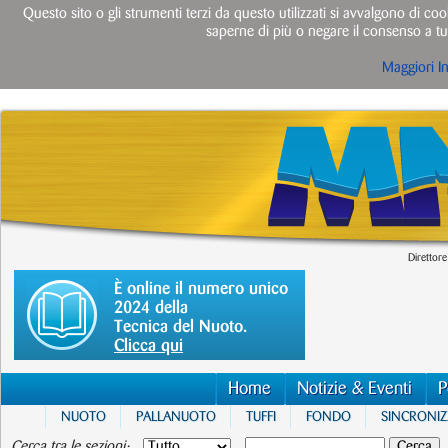
Questo sito o gli strumenti terzi da questo utilizzati si avvalgono di cook
saperne di più o negare il consenso a tut
Maggiori I
Direttore
È online il numero unico
2024 della
Tecnica del Nuoto.
Clicca qui
Home
Notizie & Eventi
P
NUOTO
PALLANUOTO
TUFFI
FONDO
SINCRONI
Cerca tra le sezioni: