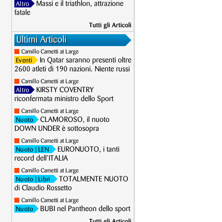
Massi e il triathlon, attrazione
Altro
fatale
Tutti gli Articoli
Ultimi Articoli
Camillo Cametti at Large
In Qatar saranno presenti oltre
Eventi
2600 atleti di 190 nazioni. Niente russi
Camillo Cametti at Large
KIRSTY COVENTRY
Altro
riconfermata ministro dello Sport
Camillo Cametti at Large
CLAMOROSO, il nuoto
Nuoto
DOWN UNDER è sottosopra
Camillo Cametti at Large
EURONUOTO, i tanti
Nuoto
| LEN
record dell’ITALIA
Camillo Cametti at Large
TOTALMENTE NUOTO
Nuoto
| Libri
di Claudio Rossetto
Camillo Cametti at Large
BUBI nel Pantheon dello sport
Nuoto
Tutti gli Articoli