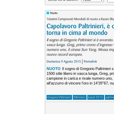
Nuoto
16esimi Campionati Mondiali di nuoto a Kazan (Rus
Capolavoro Paltrinieri, è o
torna in cima al mondo
Il sogno di Gregorio Paltrinieri si è avvera
vasca lunga. Greg, primo crono d’ingresso v
numero uno, il cinese Sun Yang. Mossa impr
nuovo record europeo.
Domenica 9 Agosto 2015
Permalink
NUOTO
Il sogno di Gregorio Paltrinieri
1500 stile libero in vasca lunga. Greg, p
campione in carica e rivale numero uno
all’azzurro di vincere l’oro in 14’39’’67,
Gregorio Paltrinieri
Paltrinieri
kazan 2015
paltrin