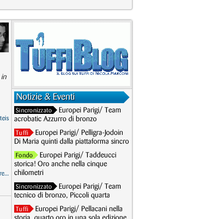
 in
Notizie & Eventi
Europei Parigi/ Team
Sincronizzato
teis
acrobatic Azzurro di bronzo
Europei Parigi/ Pelligra-Jodoin
Tuffi
Di Maria quinti dalla piattaforma sincro
Europei Parigi/ Taddeucci
Fondo
storica! Oro anche nella cinque
chilometri
e...
Europei Parigi/ Team
Sincronizzato
tecnico di bronzo, Piccoli quarta
Europei Parigi/ Pellacani nella
Tuffi
storia, quarto oro in una sola edizione