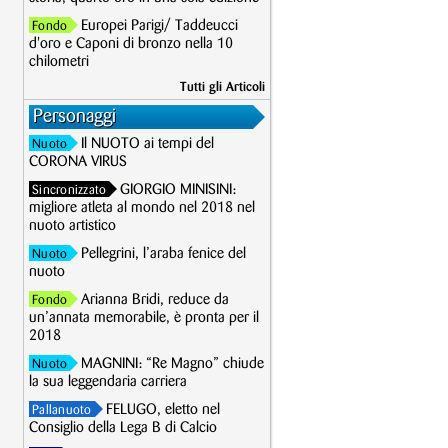
Europei Parigi/ Taddeucci
Fondo
d'oro e Caponi di bronzo nella 10
chilometri
Tutti gli Articoli
Personaggi
Il NUOTO ai tempi del
Nuoto
CORONA VIRUS
GIORGIO MINISINI:
Sincronizzato
migliore atleta al mondo nel 2018 nel
nuoto artistico
Pellegrini, l’araba fenice del
Nuoto
nuoto
Arianna Bridi, reduce da
Fondo
un’annata memorabile, è pronta per il
2018
MAGNINI: “Re Magno” chiude
Nuoto
la sua leggendaria carriera
FELUGO, eletto nel
Pallanuoto
Consiglio della Lega B di Calcio