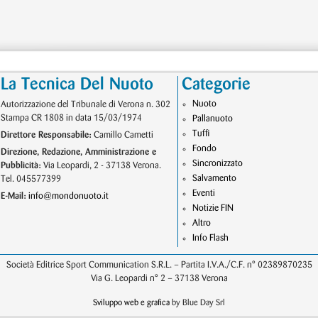
La Tecnica Del Nuoto
Categorie
Nuoto
Autorizzazione del Tribunale di Verona n. 302
Stampa CR 1808 in data 15/03/1974
Pallanuoto
Tuffi
Direttore Responsabile:
Camillo Cametti
Fondo
Direzione, Redazione, Amministrazione e
Sincronizzato
Pubblicità:
Via Leopardi, 2 - 37138 Verona.
Salvamento
Tel. 045577399
Eventi
E-Mail:
info@mondonuoto.it
Notizie FIN
Altro
Info Flash
Società Editrice Sport Communication S.R.L. – Partita I.V.A./C.F. n° 02389870235
Via G. Leopardi n° 2 – 37138 Verona
Sviluppo web e grafica
by Blue Day Srl