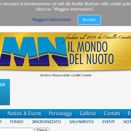
e necessari al funzionamento ed utili alle finalità illustrate nella cookie po
clicca su "Maggiori informazioni”.
Accetto
Maggiori Informazioni
Direttore Responsabile: Camillo Cametti
ico
Notizie & Eventi
Personaggi
Gallerie
Contatti
R
I
FONDO
SINCRONIZZATO
SALVAMENTO
EVENTI
NOTI