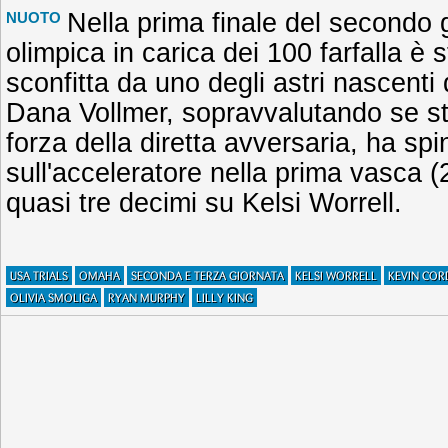
Nella prima finale del secondo
NUOTO
olimpica in carica dei 100 farfalla è
sconfitta da uno degli astri nascenti
Dana Vollmer, sopravvalutando se s
forza della diretta avversaria, ha spi
sull'acceleratore nella prima vasca 
quasi tre decimi su Kelsi Worrell.
USA TRIALS
OMAHA
SECONDA E TERZA GIORNATA
KELSI WORRELL
KEVIN COR
OLIVIA SMOLIGA
RYAN MURPHY
LILLY KING