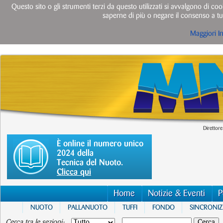
Questo sito o gli strumenti terzi da questo utilizzati si avvalgono di cook
saperne di più o negare il consenso a tut
Maggiori I
Direttore
È online il numero unico
2024 della
Tecnica del Nuoto.
Clicca qui
Home
Notizie & Eventi
P
NUOTO
PALLANUOTO
TUFFI
FONDO
SINCRONI
Cerca tra le sezioni: