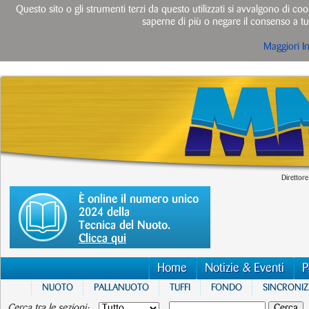
Questo sito o gli strumenti terzi da questo utilizzati si avvalgono di cook
saperne di più o negare il consenso a tut
Maggiori I
Direttore
È online il numero unico
2024 della
Tecnica del Nuoto.
Clicca qui
Home
Notizie & Eventi
P
NUOTO
PALLANUOTO
TUFFI
FONDO
SINCRONI
Cerca tra le sezioni: