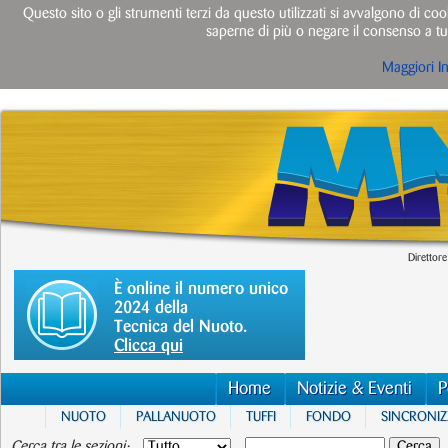
Questo sito o gli strumenti terzi da questo utilizzati si avvalgono di cook
saperne di più o negare il consenso a tut
Maggiori I
Direttore
È online il numero unico
2024 della
Tecnica del Nuoto.
Clicca qui
Home
Notizie & Eventi
P
NUOTO
PALLANUOTO
TUFFI
FONDO
SINCRONI
Cerca tra le sezioni: