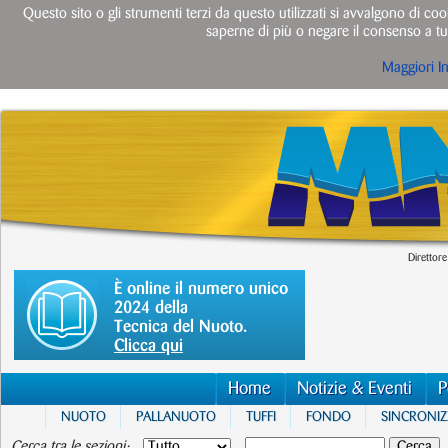
Questo sito o gli strumenti terzi da questo utilizzati si avvalgono di cook
saperne di più o negare il consenso a tut
Maggiori I
Direttore
È online il numero unico
2024 della
Tecnica del Nuoto.
Clicca qui
Home
Notizie & Eventi
P
NUOTO
PALLANUOTO
TUFFI
FONDO
SINCRONI
Cerca tra le sezioni: