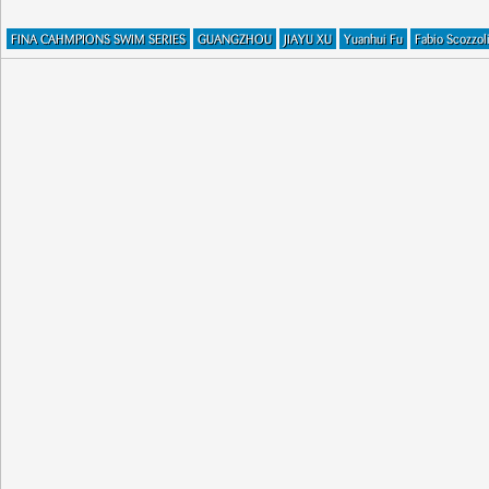
FINA CAHMPIONS SWIM SERIES
GUANGZHOU
JIAYU XU
Yuanhui Fu
Fabio Scozzol