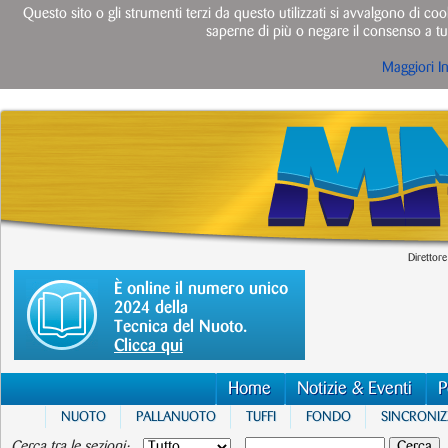
Questo sito o gli strumenti terzi da questo utilizzati si avvalgono di cook
saperne di più o negare il consenso a tut
Maggiori I
Direttore
È online il numero unico
2024 della
Tecnica del Nuoto.
Clicca qui
Home
Notizie & Eventi
P
NUOTO
PALLANUOTO
TUFFI
FONDO
SINCRONI
Cerca tra le sezioni: