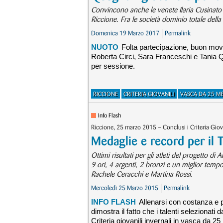
Convincono anche le venete Ilaria Cusinato e G
Riccione. Fra le società dominio totale d
Domenica 19 Marzo 2017
Permalink
NUOTO
Folta partecipazione, buon movim
Roberta Circi, Sara Franceschi e Tania Qu
per sessione.
RICCIONE
CRITERIA GIOVANILI
VASCA DA 25 ME
Info Flash
Riccione, 25 marzo 2015 – Conclusi i Criteria Giov
Medaglie e record per il
Ottimi risultati per gli atleti del progetto d
9 ori, 4 argenti, 2 bronzi e un miglior temp
Rachele Ceracchi e Martina Rossi.
Mercoledì 25 Marzo 2015
Permalink
INFO FLASH
Allenarsi con costanza e p
dimostra il fatto che i talenti seleziona
Criteria giovanili invernali in vasca da 