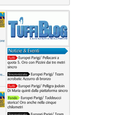
one
Notizie & Eventi
Europei Parigi/ Pellacani a
Tuffi
quota 5. Oro con Pizzini dai tre metri
sincro
Europei Parigi/ Team
Sincronizzato
e...
acrobatic Azzurro di bronzo
Europei Parigi/ Pelligra-Jodoin
Tuffi
Di Maria quinti dalla piattaforma sincro
Europei Parigi/ Taddeucci
Fondo
storica! Oro anche nella cinque
chilometri
Europei Parigi/ Team
Sincronizzato