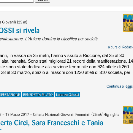
a Giovanili (25 m)
SSI si rivela
nifestazione. L’Aniene domina la classifica per società.
a cura di
Redazi
anili, in vasca da 25 metri, hanno vissuto a Riccione, dal 25 al 30
alta intensità. Sono stati migliorati 21 record della manifestazione, 14
nate sono state dedicate alla sezione femminile con 924 atlete di 260
 28 al 30 marzo, spazio ai maschi con 1220 atleti di 310 società, per
Continua a legger
IFESTAZIONE
BENEDETTA PILATO
Lorenzo Galossi
 – 19 Marzo 2017 – Criteria Nazionali Giovanili Femminili (25m)/ Highlights
ta Circi, Sara Franceschi e Tania
r