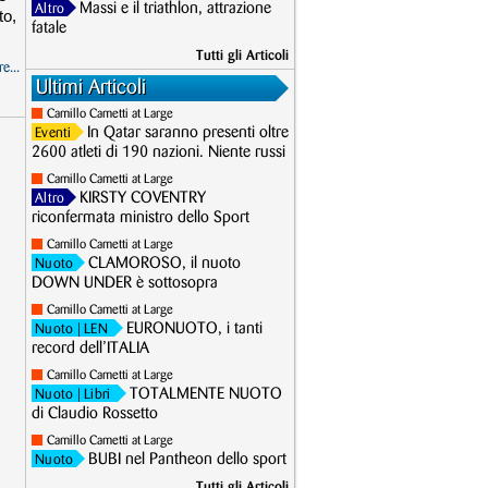
Massi e il triathlon, attrazione
Altro
to,
fatale
Tutti gli Articoli
e...
Ultimi Articoli
Camillo Cametti at Large
In Qatar saranno presenti oltre
Eventi
2600 atleti di 190 nazioni. Niente russi
Camillo Cametti at Large
KIRSTY COVENTRY
Altro
riconfermata ministro dello Sport
Camillo Cametti at Large
CLAMOROSO, il nuoto
Nuoto
DOWN UNDER è sottosopra
Camillo Cametti at Large
EURONUOTO, i tanti
Nuoto
| LEN
record dell’ITALIA
Camillo Cametti at Large
TOTALMENTE NUOTO
Nuoto
| Libri
di Claudio Rossetto
Camillo Cametti at Large
BUBI nel Pantheon dello sport
Nuoto
Tutti gli Articoli