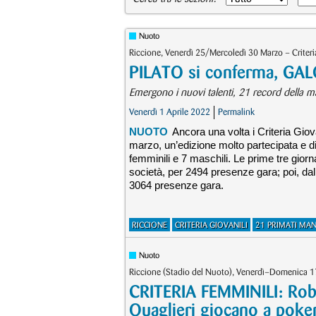
Nuoto
Riccione, Venerdì 25/Mercoledì 30 Marzo – Criteri
PILATO si conferma, GALO
Emergono i nuovi talenti, 21 record della ma
Venerdì 1 Aprile 2022
Permalink
NUOTO
Ancora una volta i Criteria Giov
marzo, un’edizione molto partecipata e di 
femminili e 7 maschili. Le prime tre gior
società, per 2494 presenze gara; poi, dal
3064 presenze gara.
RICCIONE
CRITERIA GIOVANILI
21 PRIMATI MAN
Nuoto
Riccione (Stadio del Nuoto), Venerdì–Domenica 17
CRITERIA FEMMINILI: Rober
Quaglieri giocano a poke