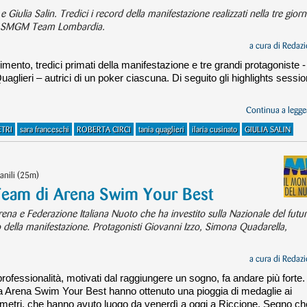
iulia Salin. Tredici i record della manifestazione realizzati nella tre giorni
ella SMGM Team Lombardia.
a cura di
Redazi
ento, tredici primati della manifestazione e tre grandi protagoniste -
aglieri – autrici di un poker ciascuna. Di seguito gli highlights sessi
Continua a legger
TRI
sara franceschi
ROBERTA CIRCI
tania quaglieri
ilaria cusinato
GIULIA SALIN
anili (25m)
 Team di Arena Swim Your Best
i Arena e Federazione Italiana Nuoto che ha investito sulla Nazionale del futu
o della manifestazione. Protagonisti Giovanni Izzo, Simona Quadarella,
a cura di
Redazi
rofessionalità, motivati dal raggiungere un sogno, fa andare più forte.
ti da Arena Swim Your Best hanno ottenuto una pioggia di medaglie ai
25 metri, che hanno avuto luogo da venerdì a oggi a Riccione. Segno ch