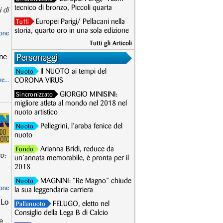
tecnico di bronzo, Piccoli quarta
 di
Europei Parigi/ Pellacani nella
Tuffi
storia, quarto oro in una sola edizione
one
Tutti gli Articoli
one
Personaggi
Il NUOTO ai tempi del
Nuoto
e...
CORONA VIRUS
GIORGIO MINISINI:
Sincronizzato
migliore atleta al mondo nel 2018 nel
nuoto artistico
Pellegrini, l’araba fenice del
Nuoto
nuoto
Arianna Bridi, reduce da
Fondo
ro:
un’annata memorabile, è pronta per il
2018
MAGNINI: “Re Magno” chiude
Nuoto
one
la sua leggendaria carriera
 Lo
FELUGO, eletto nel
Pallanuoto
Consiglio della Lega B di Calcio
e