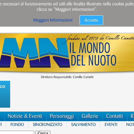
e necessari al funzionamento ed utili alle finalità illustrate nella cookie po
clicca su "Maggiori informazioni”.
Accetto
Maggiori Informazioni
Direttore Responsabile: Camillo Cametti
ico
Notizie & Eventi
Personaggi
Gallerie
Contatti
R
I
FONDO
SINCRONIZZATO
SALVAMENTO
EVENTI
NOTI