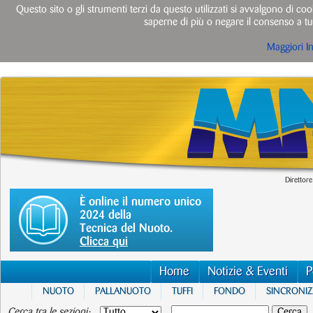
Questo sito o gli strumenti terzi da questo utilizzati si avvalgono di cook
saperne di più o negare il consenso a tut
Maggiori I
Direttore
È online il numero unico
2024 della
Tecnica del Nuoto.
Clicca qui
Home
Notizie & Eventi
P
NUOTO
PALLANUOTO
TUFFI
FONDO
SINCRONI
Cerca tra le sezioni: