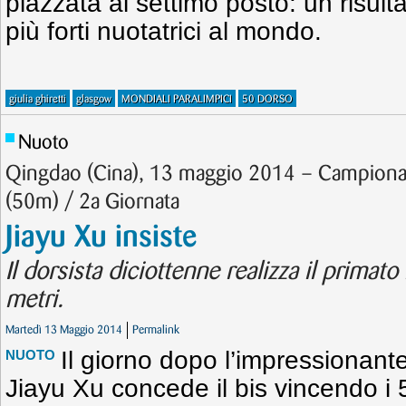
piazzata al settimo posto: un risulta
più forti nuotatrici al mondo.
giulia ghiretti
glasgow
MONDIALI PARALIMPICI
50 DORSO
Nuoto
Qingdao (Cina), 13 maggio 2014 – Campionati
(50m) / 2a Giornata
Jiayu Xu insiste
Il dorsista diciottenne realizza il primat
metri.
Martedì 13 Maggio 2014
Permalink
Il giorno dopo l’impressionant
NUOTO
Jiayu Xu concede il bis vincendo i 