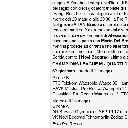
giugno. A Zagabria i campioni d'Italia di
S
bersaglio con dieci giocatori: triplette di
F
Irving
. Recchelini in vantaggio anche di c
mercoledì 20 maggio alle 20:30, la Pro R
Nel
girone A
l'
AN Brescia
si arrende ai 
regolamentari ed è estromessa dal disco
prova di cuore dei lombardi di
Alessand
riagguantano la parità con
Mario Del Ba
metri si procede ad oltranza fino all'error
speranze dei bresciani. Mercoledì prossi
Serbia contro il
Novi Beograd
, ultimo a 
CHAMPIONS LEAGUE M - QUARTI DI
5^ giornata
- martedì 12 maggio:
Girone B
FTC Telekom Waterpolo-Waspo 98 Hannove
HAVK Mladost-Pro Recco Waterpolo 14-17
Classifica: Pro Recco Waterpolo 12, F
Mercoledì 13 maggio:
Girone A
AN Brescia-Olympiacos SFP 16-17 dtr (2-2
VK Novi Beograd Tehnomanija-Zodiac CNA
Foto Pro Recco