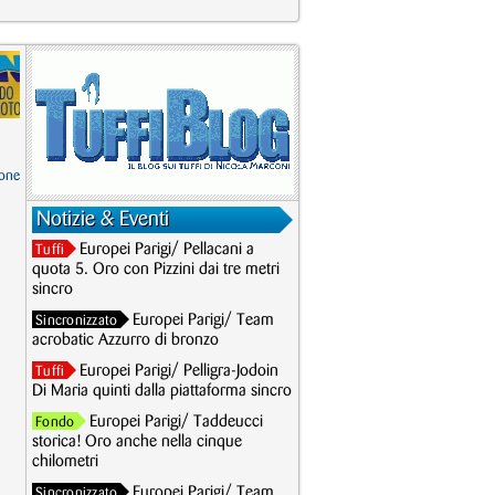
one
Notizie & Eventi
Europei Parigi/ Pellacani a
Tuffi
quota 5. Oro con Pizzini dai tre metri
sincro
Europei Parigi/ Team
Sincronizzato
acrobatic Azzurro di bronzo
Europei Parigi/ Pelligra-Jodoin
Tuffi
Di Maria quinti dalla piattaforma sincro
Europei Parigi/ Taddeucci
Fondo
storica! Oro anche nella cinque
chilometri
Europei Parigi/ Team
Sincronizzato