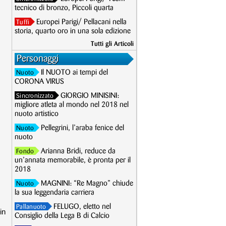
tecnico di bronzo, Piccoli quarta
Europei Parigi/ Pellacani nella
Tuffi
storia, quarto oro in una sola edizione
Tutti gli Articoli
Personaggi
Il NUOTO ai tempi del
Nuoto
CORONA VIRUS
GIORGIO MINISINI:
Sincronizzato
migliore atleta al mondo nel 2018 nel
nuoto artistico
Pellegrini, l’araba fenice del
Nuoto
nuoto
Arianna Bridi, reduce da
Fondo
un’annata memorabile, è pronta per il
2018
MAGNINI: “Re Magno” chiude
Nuoto
la sua leggendaria carriera
FELUGO, eletto nel
Pallanuoto
in
Consiglio della Lega B di Calcio