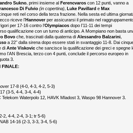
andro Sukno
, primi insieme al
Ferencvaros
con 12 punti, vanno a
rancesco Di Fulvio
(in copertina)
,
Luke
Pavillard
e
Max
inque reti nel corso della terza frazione. Nella sesta ed ultima giornat
ecco riceve l'
Hannover
per assicurarsi il primato nel raggruppament
rigori per 17-16 contro l’
Olympiacos
dopo l'11-11 dei tempi
rso qualificazione con un turno di anticipo. A Mompiano non basta un
ro Bovo
che, trascinati dalla quaterna di
Alessandro Balzarini
,
sso
a 22" dalla sirena dopo essere stati in svantaggio 11-8. Dai cinqu
e di
Ante
Viskovic
che sancisce la qualificazione dei greci e spegne l
mo l'AN Brescia, terzo con 4 punti, conclude il percorso europeo in
quota 3.
 FINALE:
r 17-8 (4-0, 4-3, 4-2, 5-3)
 (3-5, 4-4, 3-4, 4-4)
TC Telekom Waterpolo 12, HAVK Mladost 3, Waspo 98 Hannover 3.
, 4-4, 2-4, 3-1; tr 5-6)
B 14-16 (2-3, 3-3, 3-4, 5-6)