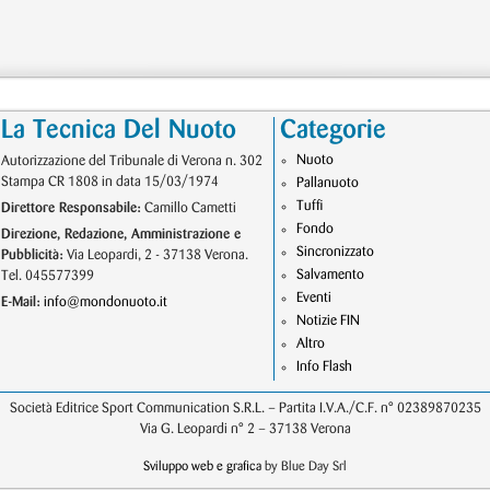
La Tecnica Del Nuoto
Categorie
Nuoto
Autorizzazione del Tribunale di Verona n. 302
Stampa CR 1808 in data 15/03/1974
Pallanuoto
Tuffi
Direttore Responsabile:
Camillo Cametti
Fondo
Direzione, Redazione, Amministrazione e
Sincronizzato
Pubblicità:
Via Leopardi, 2 - 37138 Verona.
Salvamento
Tel. 045577399
Eventi
E-Mail:
info@mondonuoto.it
Notizie FIN
Altro
Info Flash
Società Editrice Sport Communication S.R.L. – Partita I.V.A./C.F. n° 02389870235
Via G. Leopardi n° 2 – 37138 Verona
Sviluppo web e grafica
by Blue Day Srl