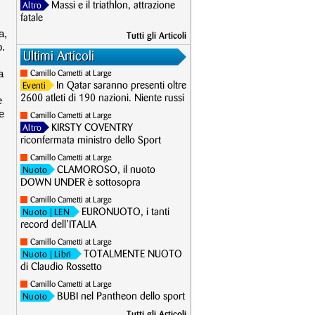
Massi e il triathlon, attrazione
Altro
fatale
a,
Tutti gli Articoli
o.
Ultimi Articoli
a
Camillo Cametti at Large
In Qatar saranno presenti oltre
Eventi
2600 atleti di 190 nazioni. Niente russi
e
e
Camillo Cametti at Large
KIRSTY COVENTRY
Altro
riconfermata ministro dello Sport
Camillo Cametti at Large
CLAMOROSO, il nuoto
Nuoto
DOWN UNDER è sottosopra
Camillo Cametti at Large
EURONUOTO, i tanti
Nuoto
| LEN
record dell’ITALIA
Camillo Cametti at Large
TOTALMENTE NUOTO
Nuoto
| Libri
di Claudio Rossetto
Camillo Cametti at Large
BUBI nel Pantheon dello sport
Nuoto
Tutti gli Articoli