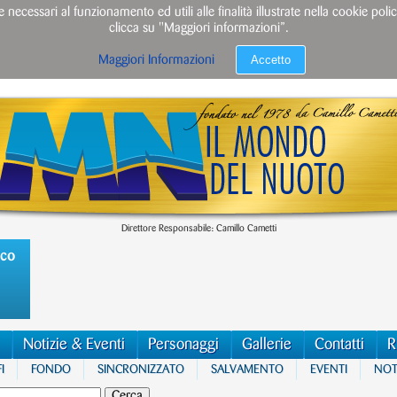
e necessari al funzionamento ed utili alle finalità illustrate nella cookie po
clicca su "Maggiori informazioni”.
Accetto
Maggiori Informazioni
Direttore Responsabile: Camillo Cametti
ico
Notizie & Eventi
Personaggi
Gallerie
Contatti
R
I
FONDO
SINCRONIZZATO
SALVAMENTO
EVENTI
NOTI