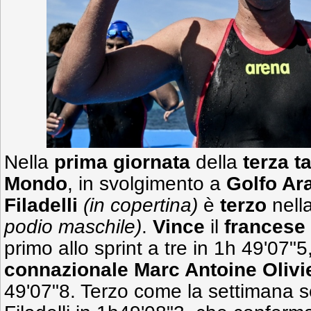
Nella
prima giornata
della
terza 
Mondo
, in svolgimento a
Golfo Ar
Filadelli
(in copertina)
è
terzo
nell
podio maschile)
.
Vince
il
francese
primo allo sprint a tre in 1h 49'07"5
connazionale Marc Antoine Olivi
49'07"8. Terzo come la settimana s