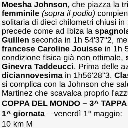
Moesha Johnson
, che piazza la tr
femminile
(sopra il podio)
compien
solitaria di dieci chilometri chiusi 
precede come ad Ibiza la
spagnola
Guillen
seconda in 1h 54'37"2, me
francese Caroline Jouisse
in 1h 5
condizione fisica già non ottimale,
Ginevra Taddeucci
. Prima delle 
diciannovesima
in 1h56'28"3.
Cla
si complica con la Johnson che sal
Martinez che scavalca proprio l'azz
COPPA DEL MONDO – 3^ TAPPA
1^ giornata
– venerdì 1° maggio:
10 km M