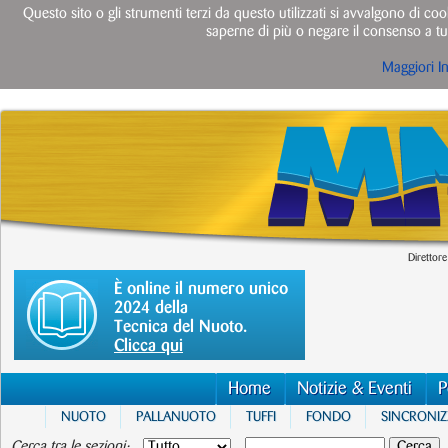
Questo sito o gli strumenti terzi da questo utilizzati si avvalgono di cook
saperne di più o negare il consenso a tut
Maggiori I
Direttore
È online il numero unico
2024 della
Tecnica del Nuoto.
Clicca qui
Home
Notizie & Eventi
P
NUOTO
PALLANUOTO
TUFFI
FONDO
SINCRONI
Cerca tra le sezioni: