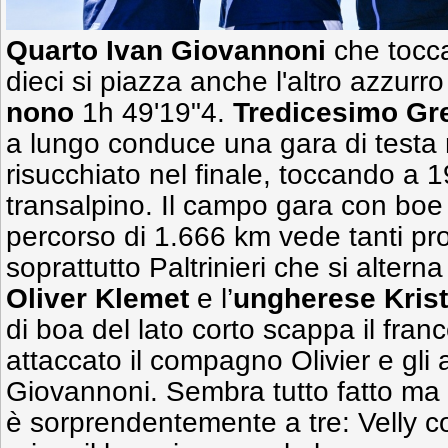
Quarto Ivan Giovannoni
che tocca
dieci si piazza anche l'altro azzurr
nono
1h 49'19"4.
Tredicesimo Gre
a lungo conduce una gara di testa
risucchiato nel finale, toccando a 
transalpino. Il campo gara con boe
percorso di 1.666 km vede tanti pro
soprattutto Paltrinieri che si alterna
Oliver Klemet
e l’
ungherese Kris
di boa del lato corto scappa il franc
attaccato il compagno Olivier e gli a
Giovannoni. Sembra tutto fatto ma n
è sorprendentemente a tre: Velly c