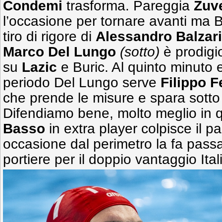
Condemi
trasforma. Pareggia
Zuv
l’occasione per tornare avanti ma Bi
tiro di rigore di
Alessandro Balzari
Marco Del Lungo
(sotto)
è prodigi
su
Lazic
e Buric. Al quinto minuto
periodo Del Lungo serve
Filippo F
che prende le misure e spara sotto l
Difendiamo bene, molto meglio in 
Basso
in extra player colpisce il 
occasione dal perimetro la fa passa
portiere per il doppio vantaggio Ital