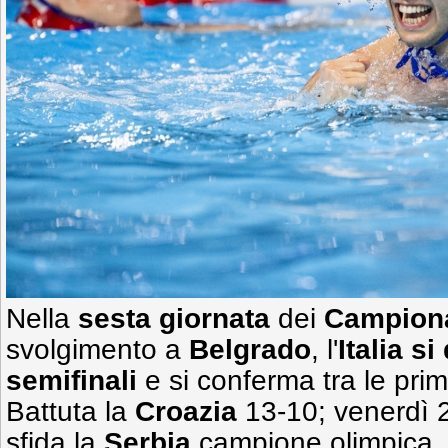
Nella
sesta giornata
dei
Campiona
svolgimento a
Belgrado
, l'
Italia si
semifinali
e si conferma tra le pri
Battuta la
Croazia
13-10; venerdì 2
sfida la
Serbia
campione olimpica. 