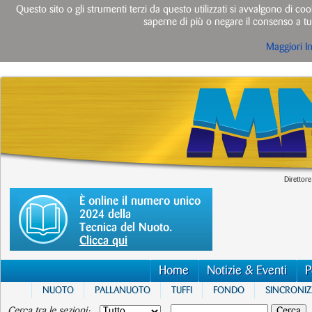
Questo sito o gli strumenti terzi da questo utilizzati si avvalgono di cook
saperne di più o negare il consenso a tut
Maggiori I
Direttore
È online il numero unico
2024 della
Tecnica del Nuoto.
Clicca qui
Home
Notizie & Eventi
P
NUOTO
PALLANUOTO
TUFFI
FONDO
SINCRONI
Cerca tra le sezioni: