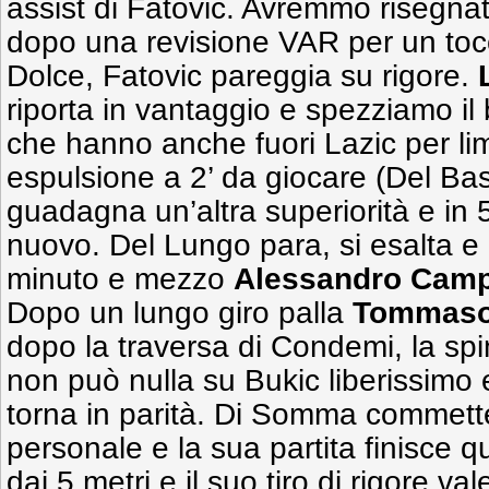
assist di Fatovic. Avremmo risegna
dopo una revisione VAR per un toc
Dolce, Fatovic pareggia su rigore.
L
riporta in vantaggio e spezziamo il 
che hanno anche fuori Lazic per limi
espulsione a 2’ da giocare (Del Bas
guadagna un’altra superiorità e in 
nuovo. Del Lungo para, si esalta e
minuto e mezzo
Alessandro Cam
Dopo un lungo giro palla
Tommaso
dopo la traversa di Condemi, la sp
non può nulla su Bukic liberissimo e
torna in parità. Di Somma commette 
personale e la sua partita finisce qu
dai 5 metri e il suo tiro di rigore va