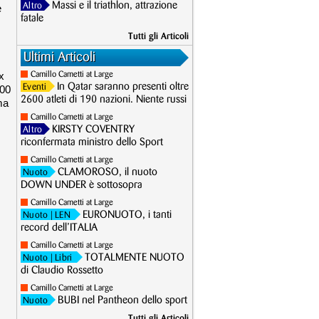
Massi e il triathlon, attrazione
Altro
e
fatale
,
Tutti gli Articoli
Ultimi Articoli
x
Camillo Cametti at Large
In Qatar saranno presenti oltre
Eventi
:00
2600 atleti di 190 nazioni. Niente russi
ma
Camillo Cametti at Large
KIRSTY COVENTRY
Altro
riconfermata ministro dello Sport
Camillo Cametti at Large
CLAMOROSO, il nuoto
Nuoto
DOWN UNDER è sottosopra
Camillo Cametti at Large
EURONUOTO, i tanti
Nuoto
| LEN
record dell’ITALIA
Camillo Cametti at Large
TOTALMENTE NUOTO
Nuoto
| Libri
di Claudio Rossetto
Camillo Cametti at Large
BUBI nel Pantheon dello sport
Nuoto
Tutti gli Articoli