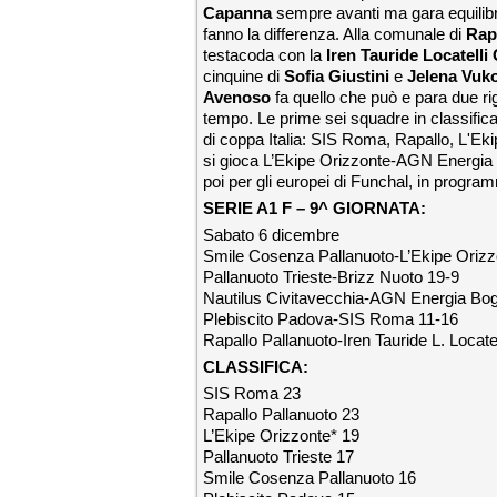
Capanna
sempre avanti ma gara equilibra
fanno la differenza. Alla comunale di
Rap
testacoda con la
Iren Tauride Locatell
cinquine di
Sofia Giustini
e
Jelena Vuk
Avenoso
fa quello che può e para due ri
tempo. Le prime sei squadre in classifica a
di coppa Italia: SIS Roma, Rapallo, L'Ek
si gioca L’Ekipe Orizzonte-AGN Energia B
poi per gli europei di Funchal, in program
SERIE A1 F – 9^ GIORNATA:
Sabato 6 dicembre
Smile Cosenza Pallanuoto-L’Ekipe Orizz
Pallanuoto Trieste-Brizz Nuoto 19-9
Nautilus Civitavecchia-AGN Energia Bog
Plebiscito Padova-SIS Roma 11-16
Rapallo Pallanuoto-Iren Tauride L. Locat
CLASSIFICA:
SIS Roma 23
Rapallo Pallanuoto 23
L’Ekipe Orizzonte* 19
Pallanuoto Trieste 17
Smile Cosenza Pallanuoto 16