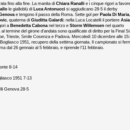
ta fino alla fine. La manita di
Chiara Ranalli
e i cinque rigori a favor
allo
le gialloblù di
Luca Antonucci
si aggiudicano 28-5 il derby
i Genova
e tengono il passo della Roma. Sette gol per
Paola Di Maria
ovic
, quaterna di
Giuditta Galardi
; nella Luca Locatelli il portiere
Asia
gori a
Benedetta Cabona
nel terzo e
Storm
Willemsen
nel quarto
l termine del girone d'andata sono qualificate di diritto per la Final Si
ipe, Trieste, Smile Cosenza e Padova. Mercoledì 10 dicembre alle 15
ogliasco 1951, recupero della settima giornata. Il campionato si fer
ma dal 26 gennaio al 5 febbraio, e riprende l’11 febbraio.
onte 8-14
liasco 1951 7-13
elli Genova 28-5