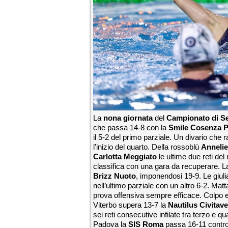
La
nona giornata
del
Campionato di Se
che passa 14-8 con la
Smile Cosenza P
il 5-2 del primo parziale. Un divario che r
l'inizio del quarto. Della rossoblù
Anneli
Carlotta
Meggiato
le ultime due reti de
classifica con una gara da recuperare. 
Brizz Nuoto
, imponendosi 19-9. Le giuli
nell’ultimo parziale con un altro 6-2. Matt
prova offensiva sempre efficace. Colpo e
Viterbo supera 13-7 la
Nautilus Civitav
sei reti consecutive infilate tra terzo e qu
Padova la
SIS Roma
passa 16-11 contro