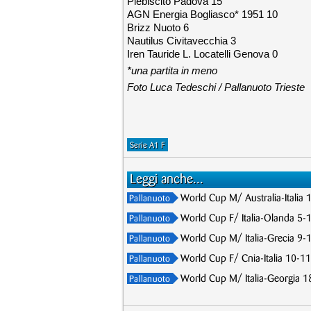
Plebiscito Padova 15
AGN Energia Bogliasco* 1951 10
Brizz Nuoto 6
Nautilus Civitavecchia 3
Iren Tauride L. Locatelli Genova 0
*una partita in meno
Foto Luca Tedeschi
/
Pallanuoto Trieste
Serie A1 F
Leggi anche...
World Cup M/ Australia-Italia 
Pallanuoto
World Cup F/ Italia-Olanda 5-1
Pallanuoto
World Cup M/ Italia-Grecia 9-10
Pallanuoto
World Cup F/ Cnia-Italia 10-11,
Pallanuoto
World Cup M/ Italia-Georgia 18-
Pallanuoto