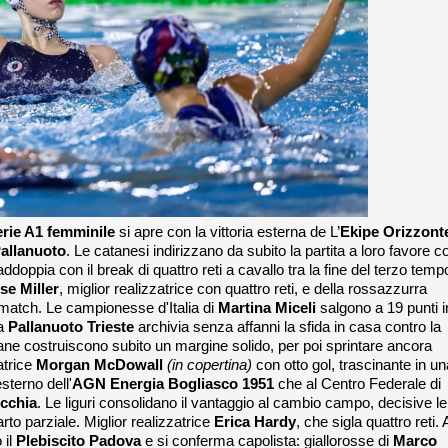
rie A1 femminile
si apre con la vittoria esterna de L’
Ekipe Orizzont
allanuoto
. Le catanesi indirizzano da subito la partita a loro favore c
addoppia con il break di quattro reti a cavallo tra la fine del terzo temp
ese
Miller
, miglior realizzatrice con quattro reti, e della rossazzurra
l match. Le campionesse d'Italia di
Martina Miceli
salgono a 19 punti i
La
Pallanuoto Trieste
archivia senza affanni la sfida in casa contro la
ane costruiscono subito un margine solido, per poi sprintare ancora
atrice
Morgan McDowall
(in copertina)
con otto gol, trascinante in un
sterno dell'
AGN Energia Bogliasco 1951
che al Centro Federale di
ecchia
. Le liguri consolidano il vantaggio al cambio campo, decisive le
arto parziale. Miglior realizzatrice
Erica
Hardy
, che sigla quattro reti. 
 il
Plebiscito Padova
e si conferma capolista: giallorosse di
Marco