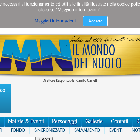
e necessari al funzionamento ed utili alle finalità illustrate nella cookie po
clicca su "Maggiori informazioni”.
Accetto
Maggiori Informazioni
Direttore Responsabile: Camillo Cametti
ico
Notizie & Eventi
Personaggi
Gallerie
Contatti
R
I
FONDO
SINCRONIZZATO
SALVAMENTO
EVENTI
NOTI