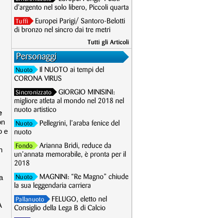
d'argento nel solo libero, Piccoli quarta
Europei Parigi/ Santoro-Belotti
Tuffi
di bronzo nel sincro dai tre metri
Tutti gli Articoli
Personaggi
Il NUOTO ai tempi del
Nuoto
CORONA VIRUS
GIORGIO MINISINI:
Sincronizzato
migliore atleta al mondo nel 2018 nel
nuoto artistico
e
on
Pellegrini, l’araba fenice del
Nuoto
o e
nuoto
Arianna Bridi, reduce da
Fondo
n
un’annata memorabile, è pronta per il
2018
a
MAGNINI: “Re Magno” chiude
Nuoto
la sua leggendaria carriera
FELUGO, eletto nel
Pallanuoto
A
Consiglio della Lega B di Calcio