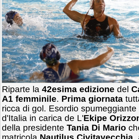
Riparte la
42esima edizione
del
C
A1 femminile
.
Prima giornata
tutt
ricca di gol. Esordio spumeggiante
d'Italia in carica de L'
Ekipe Orizzo
della presidente
Tania Di Mario
che
matricola
Nautilus Civitavecchia
,