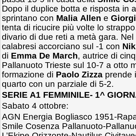
Dopo il duplice botta e risposta in 
sprintano con
Malia
Allen
e
Giorg
tenta di ricucire più volte lo strapp
divario di due reti a metà gara. Nel
calabresi accorciano sul -1 con
Nik
di
Emma De March
, autrice di cin
Pallanuoto Trieste sul 10-7 a otto m
formazione di
Paolo Zizza
prende il
quarto con un parziale di 5-2.
SERIE A1 FEMMINILE- 1^ GIORN
Sabato 4 ottobre:
AGN Energia Bogliasco 1951-Rapal
Smile Cosenza Pallanuoto-Pallanuo
L’Ekipe Orizzonte-Nautilus Civitav