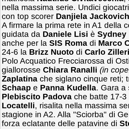
nella massima serie. Undici giocatri
con top scorer
Danjiela
Jackovic
A firmare la prima rete in A1 della
guidata da
Daniele
Lisi
è
Sydney
anche per la
SIS Roma
di
Marco 
24-6 la
Brizz Nuoto
di
Carlo
Ziller
Polo Acquatico Frecciarossa di Osti
giallorosse
Chiara Ranalli
(in cope
Zaplatina
che siglano cinque reti; t
Schaap
e
Panna Kudella
. Gara a 
Plebiscito Padova
che batte 17-3 l
Locatelli
, risalita nella massima s
stagione in A2. Alla "Sciorba" di G
forza eclatante delle patavine di
St