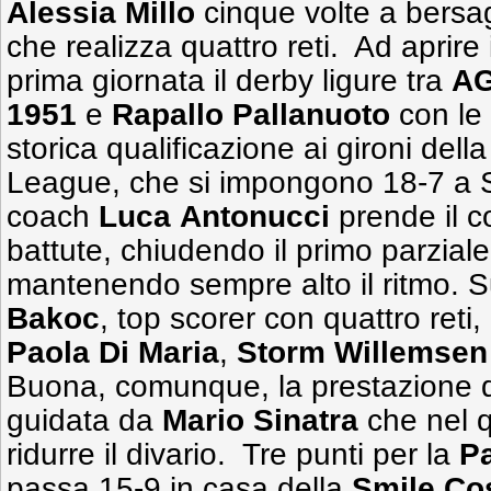
Alessia
Millo
cinque volte a bersa
che realizza quattro reti. Ad aprire
prima giornata il derby ligure tra
AG
1951
e
Rapallo Pallanuoto
con le 
storica qualificazione ai gironi del
League, che si impongono 18-7 a S
coach
Luca
Antonucci
prende il c
battute, chiudendo il primo parziale
mantenendo sempre alto il ritmo. S
Bakoc
, top scorer con quattro reti
Paola Di Maria
,
Storm
Willemsen
Buona, comunque, la prestazione d
guidata da
Mario
Sinatra
che nel 
ridurre il divario. Tre punti per la
Pa
passa 15-9 in casa della
Smile Co