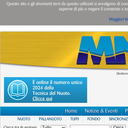
Questo sito o gli strumenti terzi da questo utilizzati si avvalgono di cook
saperne di più o negare il consenso a tut
Maggiori I
Direttore
È online il numero unico
2024 della
Tecnica del Nuoto.
Clicca qui
Home
Notizie & Eventi
P
NUOTO
PALLANUOTO
TUFFI
FONDO
SINCRONI
Cerca tra le sezioni: