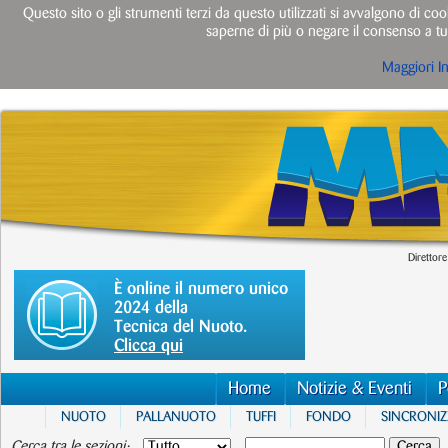
Questo sito o gli strumenti terzi da questo utilizzati si avvalgono di cook
saperne di più o negare il consenso a tut
Maggiori I
Direttore
È online il numero unico
2024 della
Tecnica del Nuoto.
Clicca qui
Home
Notizie & Eventi
P
NUOTO
PALLANUOTO
TUFFI
FONDO
SINCRONI
Cerca tra le sezioni: