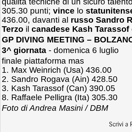
qualità tecniche di un sicuro talent
305.30 punti;
vince
lo
statunitens
436.00, davanti al
russo Sandro 
Terzo
il
canadese Kash Tarassof
GP DIVING MEETING – BOLZAN
3^ giornata
- domenica 6 luglio
finale piattaforma mas
1. Max Weinrich (Usa) 436.00
2. Sandro Rogava (Ain) 428.50
3. Kash Tarassof (Can) 390.05
8. Raffaele Pelligra (Ita) 305.30
Foto di Andrea Masini / DBM
Scrivi a