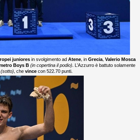
opei juniores
in svolgimento ad
Atene
, in
Grecia
,
Valerio Mosca
 metro Boys B
(in copertina il podio)
. L’Azzurro è battuto solamente
v
(sotto)
, che
vince
con 522.70 punti.