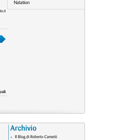
Natation
o.it
coli
Archivio
Il Blog di Roberto Cametti