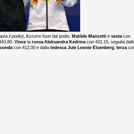
opra il podio)
, Azzurre fuori dal podio.
Matilde Manzetti
è
sesta
con
343.80.
Vince
la
russa Aleksandra Kedrina
con 431.15, seguita dall
conda
con 412.00 e dalla
tedesca Jule Leonie Eisenberg
,
terza
co