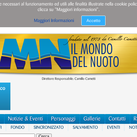
e necessari al funzionamento ed utili alle finalità illustrate nella cookie po
clicca su "Maggiori informazioni”.
Accetto
Maggiori Informazioni
Direttore Responsabile: Camillo Cametti
ico
Notizie & Eventi
Personaggi
Gallerie
Contatti
R
I
FONDO
SINCRONIZZATO
SALVAMENTO
EVENTI
NOTI