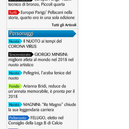
tecnico di bronzo, Piccoli quarta
Europei Parigi/ Pellacani nella
Tuffi
storia, quarto oro in una sola edizione
Tutti gli Articoli
Personaggi
Il NUOTO ai tempi del
Nuoto
CORONA VIRUS
GIORGIO MINISINI:
Sincronizzato
migliore atleta al mondo nel 2018 nel
nuoto artistico
Pellegrini, l’araba fenice del
Nuoto
nuoto
Arianna Bridi, reduce da
Fondo
un’annata memorabile, è pronta per il
2018
MAGNINI: “Re Magno” chiude
Nuoto
la sua leggendaria carriera
FELUGO, eletto nel
Pallanuoto
Consiglio della Lega B di Calcio