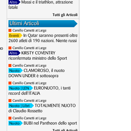
Massi e il triathlon, attrazione
Altro
fatale
Tutti gli Articoli
Ultimi Articoli
Camillo Cametti at Large
In Qatar saranno presenti oltre
Eventi
2600 atleti di 190 nazioni. Niente russi
uo
Camillo Cametti at Large
KIRSTY COVENTRY
Altro
riconfermata ministro dello Sport
Camillo Cametti at Large
CLAMOROSO, il nuoto
Nuoto
DOWN UNDER è sottosopra
Camillo Cametti at Large
EURONUOTO, i tanti
Nuoto
| LEN
record dell’ITALIA
Camillo Cametti at Large
TOTALMENTE NUOTO
Nuoto
| Libri
di Claudio Rossetto
Camillo Cametti at Large
BUBI nel Pantheon dello sport
Nuoto
Tutti gli Articoli