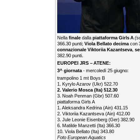
Nella
finale
dalla
piattaforma Girls A
(s
366.30 punti;
Viola Bellato decima
con 
connazionale Viktoriia Kazantseva
,
se
382.90 punti.
EUROPEI JRS – ATENE:
3^ giornata
- mercoledì 25 giugno:
trampolino 1 mt Boys B
1. Kyrylo Azarov (Ukr) 522.70
2. Valerio Mosca (Ita) 512.30
3. Noah Penman (Gbr) 507.60
piattaforma Girls A
1. Aleksandra Kedrina (Ain) 431.15
2. Viktoriia Kazantseva (Ain) 412.00
3. Jule Leonie Eisenberg (Ger) 382.90
6. Matilde Manzetti (Ita) 366.30
10. Viola Bellato (Ita) 343.80
Foto European Aquatics