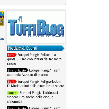
one
Notizie & Eventi
Europei Parigi/ Pellacani a
Tuffi
quota 5. Oro con Pizzini dai tre metri
sincro
Europei Parigi/ Team
Sincronizzato
acrobatic Azzurro di bronzo
Europei Parigi/ Pelligra-Jodoin
Tuffi
Di Maria quinti dalla piattaforma sincro
Europei Parigi/ Taddeucci
Fondo
storica! Oro anche nella cinque
chilometri
Europei Parigi/ Team
Sincronizzato