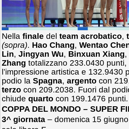
Nella
finale
del
team acrobatico
,
(sopra)
.
Hao Chang
,
Wentao Che
Lin
,
Jingyan Wu
,
Binxuan Xiang
Zhang
totalizzano 233.0430 punti,
l’impressione artistica e 132.9430 
podio la
Spagna
,
argento
con 219.
terzo
con 209.2038. Fuori dal podi
chiude
quarto
con 199.1476 punti.
COPPA DEL MONDO – SUPER FIN
3^ giornata
– domenica 15 giugno