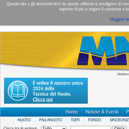
Questo sito o gli strumenti terzi da questo utilizzati si avvalgono di cook
saperne di più o negare il consenso a tut
Maggiori I
Direttore
È online il numero unico
2024 della
Tecnica del Nuoto.
Clicca qui
Home
Notizie & Eventi
P
NUOTO
PALLANUOTO
TUFFI
FONDO
SINCRONI
Cerca tra le sezioni: