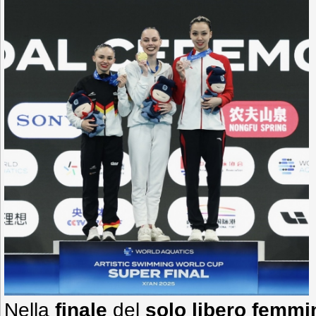
Nella
finale
del
solo libero femmi