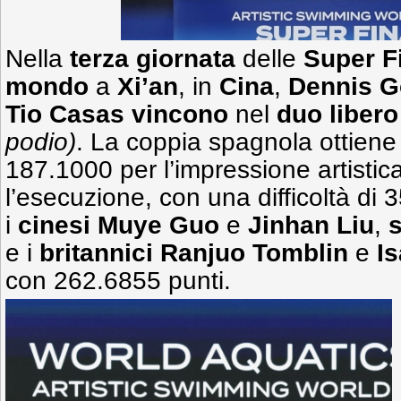
Nella
terza giornata
delle
Super F
mondo
a
Xi’an
, in
Cina
,
Dennis G
Tio Casas vincono
nel
duo liber
podio)
. La coppia spagnola ottiene 
187.1000 per l’impressione artisti
l’esecuzione, con una difficoltà di 3
i
cinesi Muye Guo
e
Jinhan Liu
,
e i
britannici Ranjuo Tomblin
e
I
con 262.6855 punti.