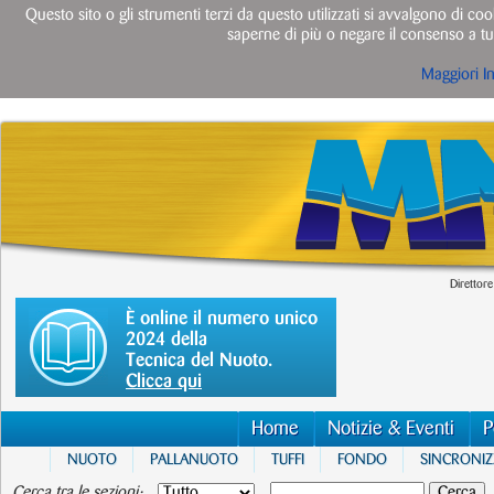
Questo sito o gli strumenti terzi da questo utilizzati si avvalgono di cook
saperne di più o negare il consenso a tut
Maggiori I
Direttore
È online il numero unico
2024 della
Tecnica del Nuoto.
Clicca qui
Home
Notizie & Eventi
P
NUOTO
PALLANUOTO
TUFFI
FONDO
SINCRONI
Cerca tra le sezioni: