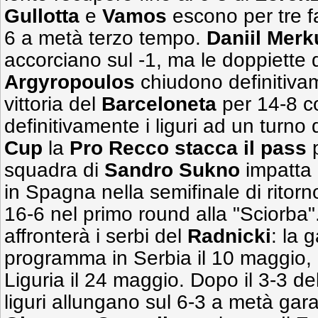
Gullotta
e
Vamos
escono per tre fa
6 a metà terzo tempo.
Daniil Merk
accorciano sul -1, ma le doppiette 
Argyropoulos
chiudono definitivam
vittoria del
Barceloneta
per 14-8 co
definitivamente i liguri ad un turno 
Cup
la
Pro Recco stacca il pass
p
squadra di
Sandro Sukno
impatta 
in Spagna nella semifinale di ritorno
16-6 nel primo round alla "Sciorba".
affronterà i serbi del
Radnicki
: la 
programma in Serbia il 10 maggio, il
Liguria il 24 maggio. Dopo il 3-3 del
liguri allungano sul 6-3 a metà gara 