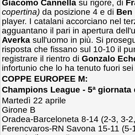
Giacomo Cannella
su rigore, di
Fr
copertina)
da posizione 4 e di
Ben 
player. I catalani accorciano nel t
agguantano il pari in apertura dell'
Averka
sull'uomo in più. Si proseg
risposta che fissano sul 10-10 il pu
registrare il rientro di
Gonzalo Ech
infortunio che lo ha tenuto fuori sei
COPPE EUROPEE M:
Champions League - 5ª giornata de
Martedì 22 aprile
Girone B
Oradea-Barceloneta 8-14 (2-3, 3-2,
Ferencvaros-RN Savona 15-11 (5-1,