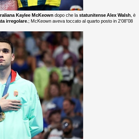
traliana Kaylee McKeown
dopo che la
statunitense Alex Walsh
, è
ta irregolare
.; McKeown aveva toccato al quarto posto in 2'08"08