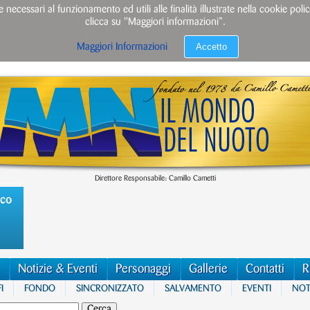
e necessari al funzionamento ed utili alle finalità illustrate nella cookie po
clicca su "Maggiori informazioni”.
Accetto
Maggiori Informazioni
Direttore Responsabile: Camillo Cametti
ico
Notizie & Eventi
Personaggi
Gallerie
Contatti
R
I
FONDO
SINCRONIZZATO
SALVAMENTO
EVENTI
NOTI