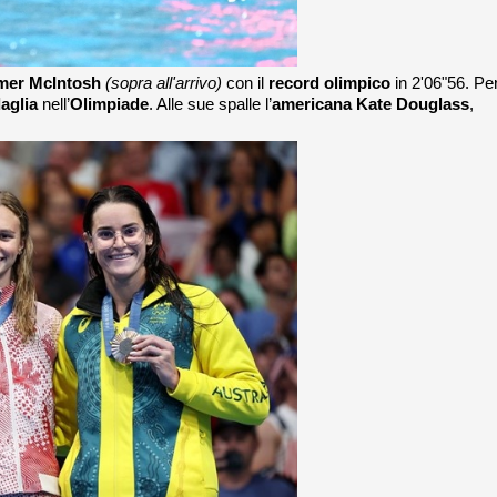
mer McIntosh
(sopra all'arrivo)
con il
record olimpico
in 2'06"56. Per
aglia
nell’
Olimpiade
. Alle sue spalle l’
americana Kate Douglass
,