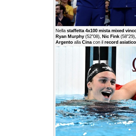
Nella
staffetta 4x100 mista mixed vinc
Ryan Murphy
(52”08),
Nic Fink
(58”29)
Argento
alla
Cina
con il
record asiatico