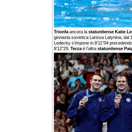
Trionfa
ancora la
statunitense Katie L
ginnasta sovietica Larissa Latynina, dal 1
Ledecky s'impone in 8'11"04 precedendo 
8'12"29.
Terza
è l'altra
statunitense Pa