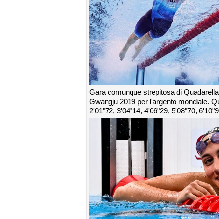
Gara comunque strepitosa di Quadarella, 
Gwangju 2019 per l'argento mondiale. Ques
2'01"72, 3'04"14, 4'06"29, 5'08"70, 6'10"9