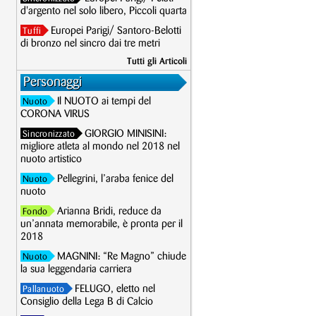
d'argento nel solo libero, Piccoli quarta
Europei Parigi/ Santoro-Belotti
Tuffi
di bronzo nel sincro dai tre metri
Tutti gli Articoli
Personaggi
Il NUOTO ai tempi del
Nuoto
CORONA VIRUS
GIORGIO MINISINI:
Sincronizzato
migliore atleta al mondo nel 2018 nel
nuoto artistico
Pellegrini, l’araba fenice del
Nuoto
nuoto
Arianna Bridi, reduce da
Fondo
un’annata memorabile, è pronta per il
2018
MAGNINI: “Re Magno” chiude
Nuoto
la sua leggendaria carriera
FELUGO, eletto nel
Pallanuoto
Consiglio della Lega B di Calcio