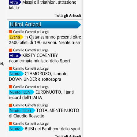
Massi e il triathlon, attrazione
Altro
fatale
Tutti gli Articoli
Ultimi Articoli
Camillo Cametti at Large
In Qatar saranno presenti oltre
Eventi
2600 atleti di 190 nazioni. Niente russi
Camillo Cametti at Large
KIRSTY COVENTRY
Altro
riconfermata ministro dello Sport
69,
Camillo Cametti at Large
CLAMOROSO, il nuoto
Nuoto
DOWN UNDER è sottosopra
Camillo Cametti at Large
EURONUOTO, i tanti
Nuoto
| LEN
record dell’ITALIA
Camillo Cametti at Large
TOTALMENTE NUOTO
Nuoto
| Libri
di Claudio Rossetto
Camillo Cametti at Large
BUBI nel Pantheon dello sport
Nuoto
Tutti gli Articoli