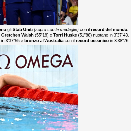
ono
gli
Stati Uniti
(sopra con le medaglie)
con il
record del mondo
.
,
Gretchen Walsh
(55”18) e
Torri Huske
(51”88) nuotano in 3'37"43.
in 3'37"55 e
bronzo
all’
Australia
con il
record oceanico
in 3'38"76.