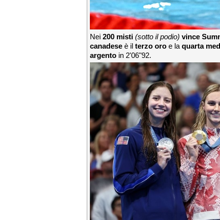
Nei
200 misti
(sotto il podio)
vince Sum
canadese
è il
terzo oro
e la
quarta med
argento
in 2'06"92.