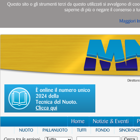
Questo sito o gli strumenti terzi da questo utilizzati si avvalgono di cook
saperne di più o negare il consenso a tut
Maggiori I
Direttore
È online il numero unico
2024 della
Tecnica del Nuoto.
Clicca qui
Home
Notizie & Eventi
P
NUOTO
PALLANUOTO
TUFFI
FONDO
SINCRONI
Cerca tra le sezioni: