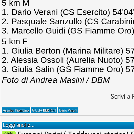
5 km M
1. Dario Verani (CS Esercito) 54'04
2. Pasquale Sanzullo (CS Carabinie
3. Marcello Guidi (GS Fiamme Oro)
5 km F
1. Giulia Berton (Marina Militare) 5
2. Alessia Ossoli (Aurelia Nuoto) 5
3. Giulia Salin (GS Fiamme Oro) 5
Foto di Andrea Masini / DBM
Scrivi a
Assoluti Piombino
GIULIA BERTON
Dario Verani
Leggi anche...
Fondo