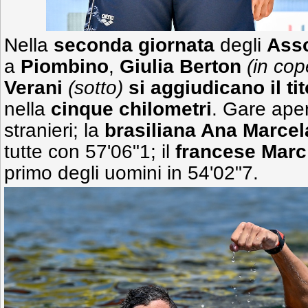
Nella
seconda giornata
degli
Asso
a
Piombino
,
Giulia Berton
(in cop
Verani
(sotto)
si aggiudicano il tit
nella
cinque chilometri
. Gare aper
stranieri; la
brasiliana Ana Marce
tutte con 57'06"1; il
francese
Marc
primo degli uomini in 54'02"7.