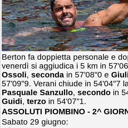
Berton fa doppietta personale e do
venerdì si aggiudica i 5 km in 57'0
Ossoli
,
seconda
in 57'08"0 e
Giul
57'09"9. Verani chiude in 54'04"7 l
Pasquale Sanzullo
,
secondo
in 5
Guidi
,
terzo
in 54'07"1.
ASSOLUTI PIOMBINO - 2^ GIOR
Sabato 29 giugno: