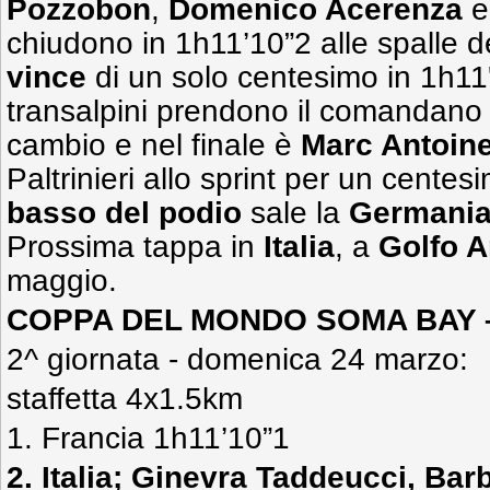
Pozzobon
,
Domenico Acerenza
chiudono in 1h11’10”2 alle spalle d
vince
di un solo centesimo in 1h11'
transalpini prendono il comandano
cambio e nel finale è
Marc Antoine
Paltrinieri allo sprint per un centes
basso del podio
sale la
Germani
Prossima tappa in
Italia
, a
Golfo A
maggio.
COPPA DEL MONDO SOMA BAY –
2^ giornata - domenica 24 marzo:
staffetta 4x1.5km
1. Francia 1h11’10”1
2. Italia; Ginevra Taddeucci, Ba