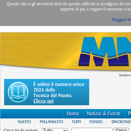
Questo sito o gli strumenti terzi da questo utilizzati si avvalgono di cook
saperne di più o negare il consenso a tut
Maggiori I
Direttore
È online il numero unico
2024 della
Tecnica del Nuoto.
Clicca qui
Home
Notizie & Eventi
P
NUOTO
PALLANUOTO
TUFFI
FONDO
SINCRONI
Cerca tra le sezioni: