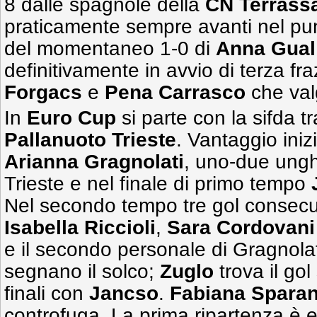
8 dalle spagnole della
CN Terrass
praticamente sempre avanti nel pu
del momentaneo 1-0 di
Anna
Gual
definitivamente in avvio di terza fra
Forgacs
e
Pena Carrasco
che val
In
Euro Cup
si parte con la sifda t
Pallanuoto Trieste
. Vantaggio iniz
Arianna Gragnolati
, uno-due ungh
Trieste e nel finale di primo tempo
Nel secondo tempo tre gol consecuti
Isabella
Riccioli
,
Sara
Cordovani
e il secondo personale di Gragnolat
segnano il solco;
Zuglo
trova il gol
finali con
Jancso
.
Fabiana
Spara
controfuga. La prima ripartenza è ef