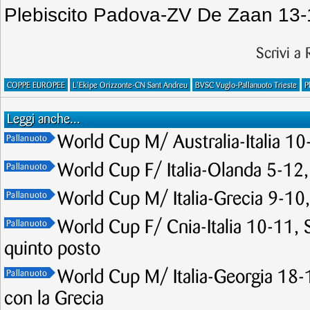
Plebiscito Padova-ZV De Zaan 13-12
Scrivi a
COPPE EUROPEE
L'Ekipe Orizzonte-CN Sant Andreu
BVSC Vuglo-Pallanuoto Trieste
P
Leggi anche...
World Cup M/ Australia-Italia 10-
Pallanuoto
World Cup F/ Italia-Olanda 5-12,
Pallanuoto
World Cup M/ Italia-Grecia 9-10, 
Pallanuoto
World Cup F/ Cnia-Italia 10-11, Se
Pallanuoto
quinto posto
World Cup M/ Italia-Georgia 18-1
Pallanuoto
con la Grecia