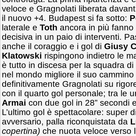
veloce e Gragnolati liberata davanti
il nuovo +4. Budapest si fa sotto:
P
laterale e
Toth
ancora in più fanno
decisiva in un paio di interventi. P
anche il coraggio e i gol di
Giusy
C
Klatowski
rispingono indietro le m
è tutto in discesa per la squadra di
nel mondo migliore il suo cammino
definitivamente Gragnolati su rigore
con il quarto gol personale; tra le 
Armai
con due gol in 28” secondi e 
L’ultimo gol è spettacolare: super d
avversario, palla riconquistata da
L
copertina)
che nuota veloce verso l