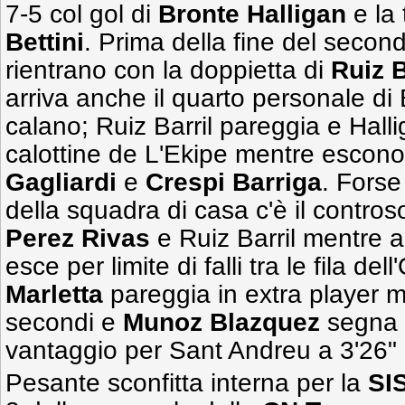
7-5 col gol di
Bronte Halligan
e la 
Bettini
. Prima della fine del secon
rientrano con la doppietta di
Ruiz B
arriva anche il quarto personale di Be
calano; Ruiz Barril pareggia e Halli
calottine de L'Ekipe mentre escono p
Gagliardi
e
Crespi Barriga
. Forse
della squadra di casa c'è il contr
Perez Rivas
e Ruiz Barril mentre
esce per limite di falli tra le fila del
Marletta
pareggia in extra player 
secondi e
Munoz Blazquez
segna l
vantaggio per Sant Andreu a 3'26" 
Pesante sconfitta interna per la
SI