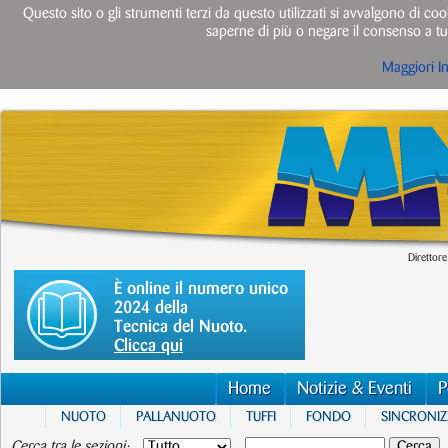
Questo sito o gli strumenti terzi da questo utilizzati si avvalgono di cook
saperne di più o negare il consenso a tut
Maggiori I
Direttore
È online il numero unico
2024 della
Tecnica del Nuoto.
Clicca qui
Home
Notizie & Eventi
P
NUOTO
PALLANUOTO
TUFFI
FONDO
SINCRONI
Cerca tra le sezioni: