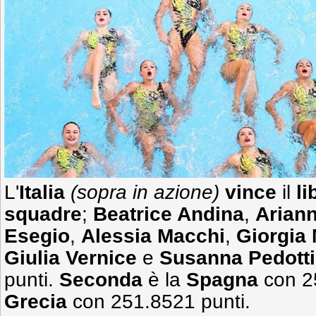
L'
Italia
(sopra in azione)
vince
il
li
squadre
;
Beatrice Andina
,
Arian
Esegio
,
Alessia Macchi
,
Giorgia
Giulia Vernice
e
Susanna Pedotti
punti.
Seconda
è la
Spagna
con 2
Grecia
con 251.8521 punti.