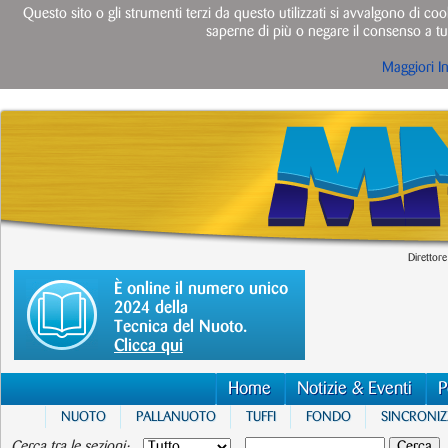
Questo sito o gli strumenti terzi da questo utilizzati si avvalgono di cook
saperne di più o negare il consenso a tut
Maggiori I
Direttore
È online il numero unico
2024 della
Tecnica del Nuoto.
Clicca qui
Home
Notizie & Eventi
P
NUOTO
PALLANUOTO
TUFFI
FONDO
SINCRONI
Cerca tra le sezioni: