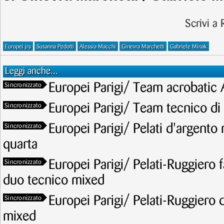
Scrivi a
Europei jrs
Susanna Pedotti
Alessia Macchi
Ginevra Marchetti
Gabriele Minak
Leggi anche...
Europei Parigi/ Team acrobatic 
Sincronizzato
Europei Parigi/ Team tecnico di 
Sincronizzato
Europei Parigi/ Pelati d'argento n
Sincronizzato
quarta
Europei Parigi/ Pelati-Ruggiero f
Sincronizzato
duo tecnico mixed
Europei Parigi/ Pelati-Ruggiero 
Sincronizzato
mixed