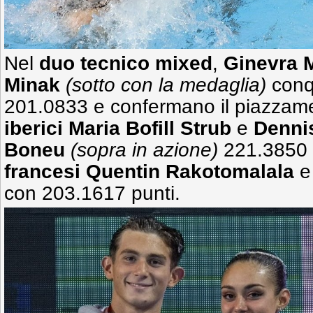
Nel
duo tecnico mixed
,
Ginevra M
Minak
(sotto con la medaglia)
conq
201.0833 e confermano il piazzame
iberici Maria Bofill Strub
e
Denni
Boneu
(sopra in azione)
221.3850
francesi
Quentin Rakotomalala
con
203.1617 punti.