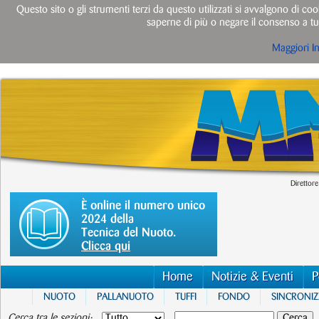
Questo sito o gli strumenti terzi da questo utilizzati si avvalgono di cook
saperne di più o negare il consenso a tut
Maggiori I
Direttore
È online il numero unico
2024 della
Tecnica del Nuoto.
Clicca qui
Home
Notizie & Eventi
P
NUOTO
PALLANUOTO
TUFFI
FONDO
SINCRONI
Cerca tra le sezioni: