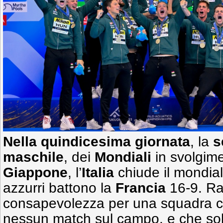
Nella quindicesima giornata
, la
s
maschile
, dei
Mondiali
in svolgim
Giappone
, l’
Italia
chiude il mondia
azzurri battono la
Francia
16-9. Ra
consapevolezza per una squadra c
nessun match sul campo, e che solo