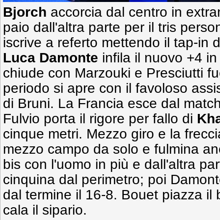
Bjorch
accorcia dal centro in extram
paio dall'altra parte per il tris pers
iscrive a referto mettendo il tap-in 
Luca Damonte
infila il nuovo +4 in
chiude con Marzouki e Presciutti fuor
periodo si apre con il favoloso assis
di Bruni. La Francia esce dal match
Fulvio porta il rigore per fallo di
Kh
cinque metri. Mezzo giro e la frecci
mezzo campo da solo e fulmina anco
bis con l'uomo in più e dall'altra par
cinquina dal perimetro; poi Damon
dal termine il 16-8. Bouet piazza il 
cala il sipario.