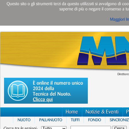
Questo sito o gli strumenti terzi da questo utilizzati si avvalgono di cook
saperne di più o negare il consenso a tut
Maggiori I
Direttore
È online il numero unico
2024 della
Tecnica del Nuoto.
Clicca qui
Home
Notizie & Eventi
P
NUOTO
PALLANUOTO
TUFFI
FONDO
SINCRONI
Cerca tra le sezioni: