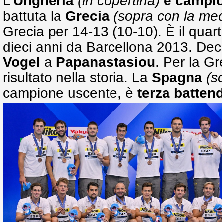
L'
Ungheria
(in copertina)
è campio
battuta la
Grecia
(sopra con la med
Grecia per 14-13 (10-10). È il quarto
dieci anni da Barcellona 2013. Deci
Vogel
a
Papanastasiou
. Per la Gre
risultato nella storia. La
Spagna
(s
campione uscente, è
terza batten