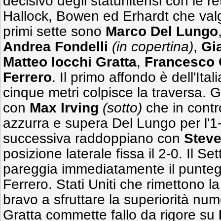
decisivo degli statunitensi con le re
Hallock, Bowen ed Erhardt che valgo
primi sette sono
Marco Del Lungo
Andrea Fondelli
(in copertina)
,
Gi
Matteo Iocchi Gratta
,
Francesco
Ferrero
. Il primo affondo è dell'Ita
cinque metri colpisce la traversa. G
con
Max Irving
(sotto)
che in contr
azzurra e supera Del Lungo per l'1-
successiva raddoppiano con
Stev
posizione laterale fissa il 2-0. Il Se
pareggia immediatamente il punteg
Ferrero. Stati Uniti che rimettono l
bravo a sfruttare la superiorità num
Gratta commette fallo da rigore su