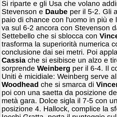
Si riparte e gli Usa che volano addi
Stevenson e
Daube
per il 5-2. Gli 
paio di chance con l'uomo in più e
va sul 6-2 ancora con Stevenson d
Settebello che si sblocca con
Vinc
trasforma la superiorità numerica c
conclusione dai sei metri. Poi appl
Cassia
che si esibisce un alzo e ti
sorprende
Weinberg
per il 6-4. Il 
Uniti è micidiale: Weinberg serve a
Woodhead
che si smarca di
Vince
poi con una saetta da posizione defi
metà gara. Dolce sigla il 7-5 con un
posizione 4. Hallock, complice la s
Iocchi Gratta, porta il punteggio su