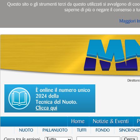
Questo sito o gli strumenti terzi da questo utilizzati si avvalgono di cook
saperne di più o negare il consenso a tut
Maggiori I
Direttore
È online il numero unico
2024 della
Tecnica del Nuoto.
Clicca qui
Home
Notizie & Eventi
P
NUOTO
PALLANUOTO
TUFFI
FONDO
SINCRONI
Cerca tra le sezioni: