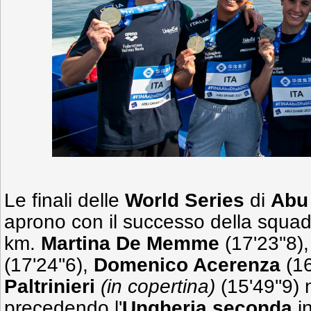
Le finali delle
World Series
di
Abu
aprono con il successo della squadr
km.
Martina De Memme
(17'23''8)
(17'24''6),
Domenico Acerenza
(16
Paltrinieri
(in copertina)
(15'49''9) 
precedendo l'
Ungheria seconda
in