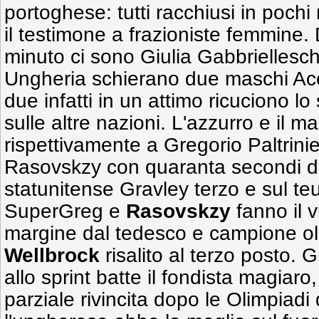
portoghese: tutti racchiusi in pochi
il testimone a frazioniste femmine.
minuto ci sono Giulia Gabbriellesch
Ungheria schierano due maschi A
due infatti in un attimo ricuciono l
sulle altre nazioni. L'azzurro e il 
rispettivamente a Gregorio Paltrinier
Rasovskzy con quaranta secondi di
statunitense Gravley terzo e sul te
SuperGreg e
Rasovskzy
fanno il 
margine dal tedesco e campione o
Wellbrock
risalito al terzo posto. G
allo sprint batte il fondista magiar
parziale rivincita dopo le Olimpiad