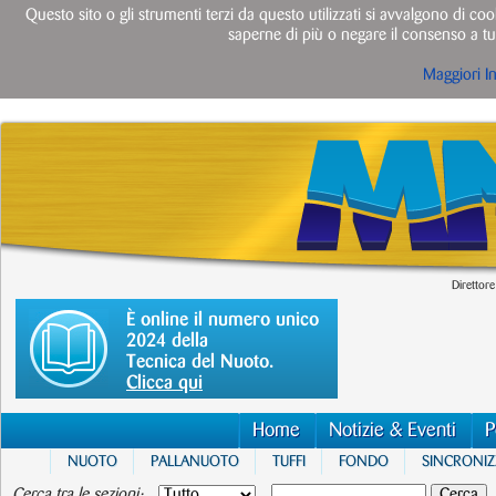
Questo sito o gli strumenti terzi da questo utilizzati si avvalgono di cook
saperne di più o negare il consenso a tut
Maggiori I
Direttore
È online il numero unico
2024 della
Tecnica del Nuoto.
Clicca qui
Home
Notizie & Eventi
P
NUOTO
PALLANUOTO
TUFFI
FONDO
SINCRONI
Cerca tra le sezioni: