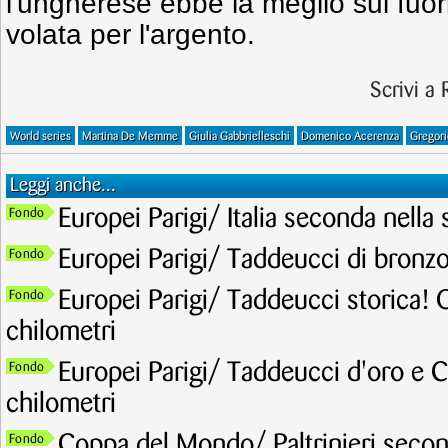
l'ungherese ebbe la meglio sul fuor
volata per l'argento.
Scrivi a
World series
Martina De Memme
Giulia Gabbrielleschi
Domenico Acerenza
Gregorio
Leggi anche...
Europei Parigi/ Italia seconda nell
Fondo
Europei Parigi/ Taddeucci di bronzo
Fondo
Europei Parigi/ Taddeucci storica! 
Fondo
chilometri
Europei Parigi/ Taddeucci d'oro e C
Fondo
chilometri
Coppa del Mondo/ Paltrinieri secon
Fondo