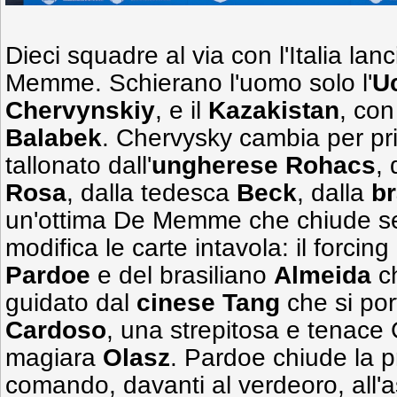
Dieci squadre al via con l'Italia la
Memme. Schierano l'uomo solo l'
U
Chervynskiy
, e il
Kazakistan
, co
Balabek
. Chervysky cambia per pri
tallonato dall'
ungherese
Rohacs
, 
Rosa
, dalla tedesca
Beck
, dalla
br
un'ottima De Memme che chiude ses
modifica le carte intavola: il forcing
Pardoe
e del brasiliano
Almeida
ch
guidato dal
cinese Tang
che si por
Cardoso
, una strepitosa e tenace 
magiara
Olasz
. Pardoe chiude la p
comando, davanti al verdeoro, all'as