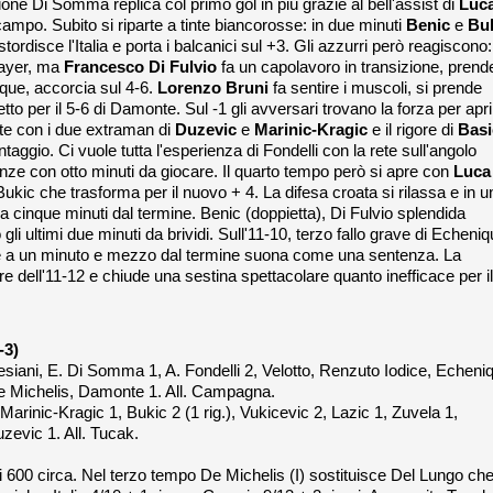
ione Di Somma replica col primo gol in più grazie al bell'assist di
Luc
campo. Subito si riparte a tinte biancorosse: in due minuti
Benic
e
Bu
rdisce l'Italia e porta i balcanici sul +3. Gli azzurri però reagiscono:
player, ma
Francesco Di Fulvio
fa un capolavoro in transizione, prende
ique, accorcia sul 4-6.
Lorenzo
Bruni
fa sentire i muscoli, si prende
fetto per il 5-6 di Damonte. Sul -1 gli avversari trovano la forza per apri
ante con i due extraman di
Duzevic
e
Marinic-Kragic
e il rigore di
Basi
ggio. Ci vuole tutta l'esperienza di Fondelli con la rete sull'angolo
ranze con otto minuti da giocare. Il quarto tempo però si apre con
Luca
ukic che trasforma per il nuovo + 4. La difesa croata si rilassa e in u
 a cinque minuti dal termine. Benic (doppietta), Di Fulvio splendida
li ultimi due minuti da brividi. Sull'11-10, terzo fallo grave di Echeniq
he a un minuto e mezzo dal termine suona come una sentenza. La
ore dell'11-12 e chiude una sestina spettacolare quanto inefficace per il
5-3)
, Alesiani, E. Di Somma 1, A. Fondelli 2, Velotto, Renzuto Iodice, Echeni
, De Michelis, Damonte 1. All. Campagna.
Marinic-Kragic 1, Bukic 2 (1 rig.), Vukicevic 2, Lazic 1, Zuvela 1,
Duzevic 1. All. Tucak.
ori 600 circa. Nel terzo tempo De Michelis (I) sostituisce Del Lungo ch