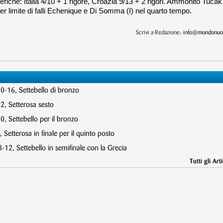
eriche: Italia 4/10 + 1 rigore, Croazia 9/13 + 2 rigori. Ammonito Tucak
per limite di falli Echenique e Di Somma (I) nel quarto tempo.
Scrivi a Redazione:
info@mondonuot
10-16, Settebello di bronzo
2, Setterosa sesto
, Settebello per il bronzo
 Setterosa in finale per il quinto posto
12, Settebello in semifinale con la Grecia
Tutti gli Arti