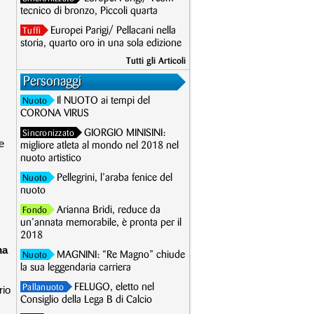
tecnico di bronzo, Piccoli quarta
Europei Parigi/ Pellacani nella
Tuffi
storia, quarto oro in una sola edizione
Tutti gli Articoli
Personaggi
Il NUOTO ai tempi del
Nuoto
CORONA VIRUS
GIORGIO MINISINI:
Sincronizzato
e
migliore atleta al mondo nel 2018 nel
nuoto artistico
Pellegrini, l’araba fenice del
Nuoto
nuoto
Arianna Bridi, reduce da
Fondo
un’annata memorabile, è pronta per il
2018
ma
MAGNINI: “Re Magno” chiude
Nuoto
la sua leggendaria carriera
FELUGO, eletto nel
Pallanuoto
rio
Consiglio della Lega B di Calcio