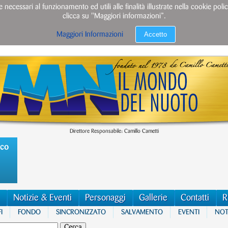
e necessari al funzionamento ed utili alle finalità illustrate nella cookie po
clicca su "Maggiori informazioni”.
Accetto
Maggiori Informazioni
Direttore Responsabile: Camillo Cametti
ico
Notizie & Eventi
Personaggi
Gallerie
Contatti
R
I
FONDO
SINCRONIZZATO
SALVAMENTO
EVENTI
NOTI