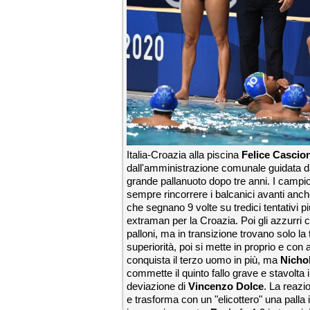
Italia-Croazia alla piscina
Felice Cascio
dall'amministrazione comunale guidata da
grande pallanuoto dopo tre anni. I campio
sempre rincorrere i balcanici avanti anche 
che segnano 9 volte su tredici tentativi pi
extraman per la Croazia. Poi gli azzurri
palloni, ma in transizione trovano solo la
superiorità, poi si mette in proprio e con 
conquista il terzo uomo in più, ma
Nichol
commette il quinto fallo grave e stavolta
deviazione di
Vincenzo Dolce
. La reazi
e trasforma con un "elicottero" una palla