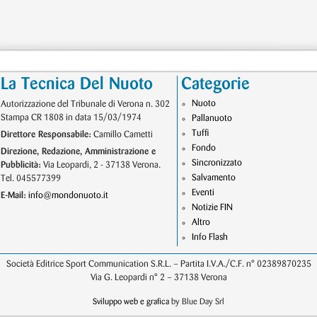
La Tecnica Del Nuoto
Categorie
Nuoto
Autorizzazione del Tribunale di Verona n. 302
Stampa CR 1808 in data 15/03/1974
Pallanuoto
Tuffi
Direttore Responsabile:
Camillo Cametti
Fondo
Direzione, Redazione, Amministrazione e
Sincronizzato
Pubblicità:
Via Leopardi, 2 - 37138 Verona.
Salvamento
Tel. 045577399
Eventi
E-Mail:
info@mondonuoto.it
Notizie FIN
Altro
Info Flash
Società Editrice Sport Communication S.R.L. – Partita I.V.A./C.F. n° 02389870235
Via G. Leopardi n° 2 – 37138 Verona
Sviluppo web e grafica
by Blue Day Srl