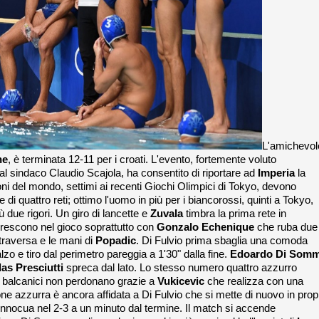
L'amichevol
ne
, è terminata 12-11 per i croati. L'evento, fortemente voluto
l sindaco Claudio Scajola, ha consentito di riportare ad
Imperia
la
ni del mondo, settimi ai recenti Giochi Olimpici di Tokyo, devono
di quattro reti; ottimo l'uomo in più per i biancorossi, quinti a Tokyo,
ù due rigori. Un giro di lancette e
Zuvala
timbra la prima rete in
 crescono nel gioco soprattutto con
Gonzalo Echenique
che ruba due
 traversa e le mani di
Popadic
. Di Fulvio prima sbaglia una comoda
alzo e tiro dal perimetro pareggia a 1'30" dalla fine.
Edoardo Di Som
as Presciutti
spreca dal lato. Lo stesso numero quattro azzurro
 i balcanici non perdonano grazie a
Vukicevic
che realizza con una
one azzurra è ancora affidata a Di Fulvio che si mette di nuovo in prop
 innocua nel 2-3 a un minuto dal termine. Il match si accende