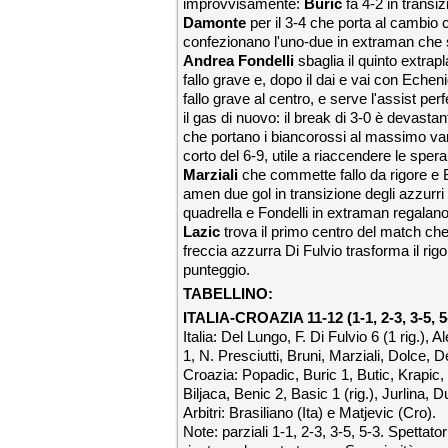
improvvisamente:
Buric
fa 4-2 in transiz
Damonte
per il 3-4 che porta al cambio 
confezionano l'uno-due in extraman che sto
Andrea
Fondelli
sbaglia il quinto extra
fallo grave e, dopo il dai e vai con Echen
fallo grave al centro, e serve l'assist per
il gas di nuovo: il break di 3-0 è devast
che portano i biancorossi al massimo vanta
corto del 6-9, utile a riaccendere le spe
Marziali
che commette fallo da rigore e B
amen due gol in transizione degli azzurri
quadrella e Fondelli in extraman regalano g
Lazic
trova il primo centro del match c
freccia azzurra Di Fulvio trasforma il rig
punteggio.
TABELLINO:
ITALIA-CROAZIA 11-12
(1-1, 2-3, 3-5, 
Italia: Del Lungo, F. Di Fulvio 6 (1 rig.)
1, N. Presciutti, Bruni, Marziali, Dolce
Croazia: Popadic, Buric 1, Butic, Krapic, 
Biljaca, Benic 2, Basic 1 (rig.), Jurlina, 
Arbitri: Brasiliano (Ita) e Matjevic (Cro).
Note: parziali 1-1, 2-3, 3-5, 5-3. Spettat