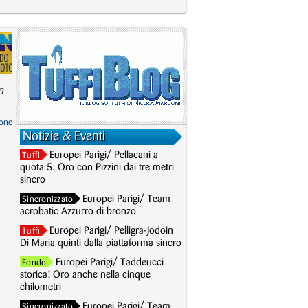
n
one
Notizie & Eventi
Europei Parigi/ Pellacani a
Tuffi
quota 5. Oro con Pizzini dai tre metri
sincro
Europei Parigi/ Team
Sincronizzato
acrobatic Azzurro di bronzo
Europei Parigi/ Pelligra-Jodoin
Tuffi
Di Maria quinti dalla piattaforma sincro
Europei Parigi/ Taddeucci
Fondo
storica! Oro anche nella cinque
chilometri
Europei Parigi/ Team
Sincronizzato