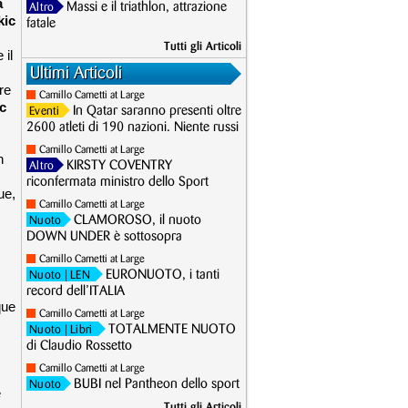
a
Massi e il triathlon, attrazione
Altro
kic
fatale
Tutti gli Articoli
 il
Ultimi Articoli
re
Camillo Cametti at Large
c
In Qatar saranno presenti oltre
Eventi
2600 atleti di 190 nazioni. Niente russi
Camillo Cametti at Large
n
KIRSTY COVENTRY
Altro
riconfermata ministro dello Sport
ue,
Camillo Cametti at Large
CLAMOROSO, il nuoto
Nuoto
DOWN UNDER è sottosopra
Camillo Cametti at Large
EURONUOTO, i tanti
Nuoto
| LEN
record dell’ITALIA
que
Camillo Cametti at Large
TOTALMENTE NUOTO
Nuoto
| Libri
di Claudio Rossetto
Camillo Cametti at Large
BUBI nel Pantheon dello sport
Nuoto
e
Tutti gli Articoli