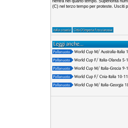
rientra nel quarto tempo. Superiorità num
(C) nel terzo tempo per proteste. Usciti 
italia-croazia
Città D'Imperia Frecciarossa
Leggi anche...
World Cup M/ Australia-Italia 
Pallanuoto
World Cup F/ Italia-Olanda 5-1
Pallanuoto
World Cup M/ Italia-Grecia 9-10
Pallanuoto
World Cup F/ Cnia-Italia 10-11,
Pallanuoto
World Cup M/ Italia-Georgia 18-
Pallanuoto