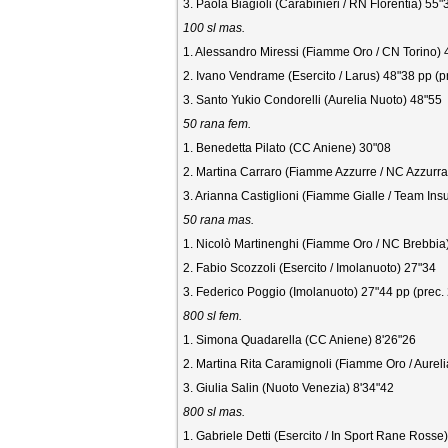
3. Paola Biagioli (Carabinieri / RN Florentia) 55"
100 sl mas.
1. Alessandro Miressi (Fiamme Oro / CN Torino) 
2. Ivano Vendrame (Esercito / Larus) 48"38 pp (pre
3. Santo Yukio Condorelli (Aurelia Nuoto) 48"55
50 rana fem.
1. Benedetta Pilato (CC Aniene) 30"08
2. Martina Carraro (Fiamme Azzurre / NC Azzurra
3. Arianna Castiglioni (Fiamme Gialle / Team Ins
50 rana mas.
1. Nicolò Martinenghi (Fiamme Oro / NC Brebbia
2. Fabio Scozzoli (Esercito / Imolanuoto) 27"34
3. Federico Poggio (Imolanuoto) 27"44 pp (prec.
800 sl fem.
1. Simona Quadarella (CC Aniene) 8'26"26
2. Martina Rita Caramignoli (Fiamme Oro / Aureli
3. Giulia Salin (Nuoto Venezia) 8'34"42
800 sl mas.
1. Gabriele Detti (Esercito / In Sport Rane Rosse