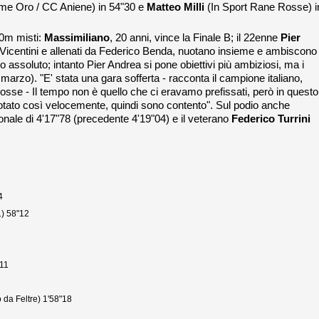
e Oro / CC Aniene) in 54"30 e
Matteo Milli
(In Sport Rane Rosse) i
00m misti:
Massimiliano
, 20 anni, vince la Finale B; il 22enne
Pier
3. Vicentini e allenati da Federico Benda, nuotano insieme e ambiscono
mo assoluto; intanto Pier Andrea si pone obiettivi più ambiziosi, ma i
 marzo). "E' stata una gara sofferta - racconta il campione italiano,
osse - Il tempo non è quello che ci eravamo prefissati, però in questo
otato così velocemente, quindi sono contento". Sul podio anche
nale di 4'17"78 (precedente 4'19"04) e il veterano
Federico Turrini
4
1) 58"12
"11
 da Feltre) 1'58"18