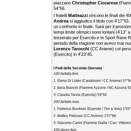
piazzano
Christopher Ciccarese
(Fiamm
54"56.
I fratelli
Matteazzi
vincono le finali dei 4
Andrea
si aggiudica il titolo con 4'17"5
un confronto in finale. Sarà per il prossi
tempi limite olimpici sono lontani (4'13" a
tesserato per Esercito e In Sport Rane R
periodo della stagione non avevo mai nu
Lorenzo Tarocchi
(CC Aniene) col perso
(Esercito) in 4'23"45.
I
Podi della Seconda Giornata
100 farfalla fem.
1. Elena Di Liddo (Carabinieri / CC Aniene) 57"8
2. Ilaria Bianchi (Fiamme Azzurre / NC Azzurra 9
3. Claudia Tarzia (Esercito) 59"50
200 farfalla mas.
1. Federico Burdisso (Esercito / Tiro a Volo) 1'55
2. Matteo Pelizzari (CC Aniene) 1'57"96
3. Giacomo Carini (Fiamme Gialle / Can. Vittorino
100 dorso fem.