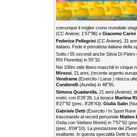
comunque il miglior crono mondiale stagi
(CC Aniene; 1'57"96) e
Giacomo Carini
Federica Pellegrini
(CC Aniene), 31 anni,
italiano. Fede è primatista italiana della s
Sotto i 55 secondi anche Silvia Di Pietro 
RN Florentia) in 55"32.
Nei 100m stile libero maschili in cinque
Miressi
, 21 anni, (recente argento europe
Vendrame
(Esercito / Larus ) ritocca ul
Condorelli
(Aurelia) in 48"55.
Simona Quadarella
, 21 anni
(Aniene), d
metri, con 8'26"26. La tenace
Martina R
8'27"92 (prec. 8'28"43).
Giulia Salin
(Nuo
Gabriele Detti
(Esercito / In Sport Rane 
trascinando al record personale
Matteo 
Ostia con Stefano Morini) in 7'57"62 (pre
(prec. 8'04"10). La prestazione del 25enne
esaltante. In questa specialità Detti fu o