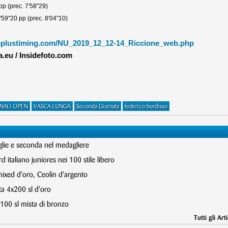
p (prec. 7'58"29)
'59"20 pp (prec. 8'04"10)
croplustiming.com/NU_2019_12_12-14_Riccione_web.php
.eu / Insidefoto.com
RNALI OPEN
VASCA LUNGA
Seconda Giornata
federico burdisso
glie e seconda nel medagliere
 italiano juniores nei 100 stile libero
mixed d'oro, Ceolin d'argento
ta 4x200 sl d'oro
x100 sl mista di bronzo
Tutti gli Arti