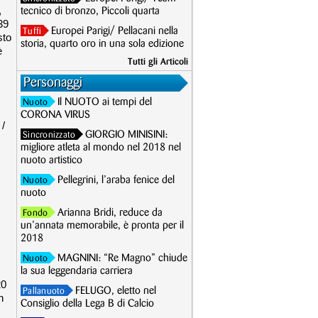
,
tecnico di bronzo, Piccoli quarta
39
Europei Parigi/ Pellacani nella
Tuffi
sto
storia, quarto oro in una sola edizione
è
Tutti gli Articoli
Personaggi
Il NUOTO ai tempi del
Nuoto
CORONA VIRUS
 /
GIORGIO MINISINI:
Sincronizzato
migliore atleta al mondo nel 2018 nel
nuoto artistico
Pellegrini, l’araba fenice del
Nuoto
nuoto
Arianna Bridi, reduce da
Fondo
un’annata memorabile, è pronta per il
2018
MAGNINI: “Re Magno” chiude
Nuoto
la sua leggendaria carriera
20
FELUGO, eletto nel
Pallanuoto
n
Consiglio della Lega B di Calcio