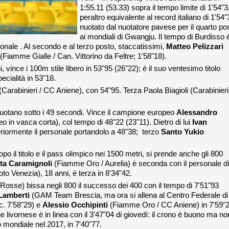
1:55.11 (53.33) sopra il tempo limite di 1'54"3
peraltro equivalente al record italiano di 1'54"
nuotato dal nuotatore pavese per il quarto po
ai mondiali di Gwangju. Il tempo di Burdisso 
onale . Al secondo e al terzo posto, staccatissimi,
Matteo Pelizzari
(Fiamme Gialle / Can. Vittorino da Feltre; 1'58"18).
 vince i 100m stile libero in 53"95 (26"22); è il suo ventesimo titolo
pecialità in 53"18.
(Carabinieri / CC Aniene), con 54"95. Terza Paola Biagioli (Carabinieri
 nuotano sotto i 49 secondi. Vince il campione europeo
Alessandro
o in vasca corta), col tempo di 48"22 (23"11). Dietro di lui
Ivan
teriormente il personale portandolo a 48"38; terzo
Santo Yukio
opo il titolo e il pass olimpico nei 1500 metri, si prende anche gli 800
ita Caramignoli
(Fiamme Oro / Aurelia) è seconda con il personale di
to Venezia), 18 anni, è terza in 8'34"42.
Rosse) bissa negli 800 il successo dei 400 con il tempo di 7'51"93
Lamberti
(GAM Team Brescia, ma ora si allena al Centro Federale di
c. 7'58"29) e
Alessio Occhipinti
(Fiamme Oro / CC Aniene) in 7'59"
 livornese è in linea con il 3'47"04 di giovedì: il crono è buono ma no
ro mondiale nel 2017, in 7'40"77.