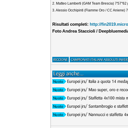
2. Matteo Lamberti (GAM Team Brescia) 7'57"62 p
3. Alessio Occhipinti (Fiamme Oro / CC Aniene) 7
Risultati completi:
http://fin2019.mi
Foto Andrea Staccioli / Deepbluemedia
RICCIONE
CAMPIONATI ITALIANI ASSOLUTI INVE
Leggi anche...
Europei jrs/ Italia a quota 14 meda
Nuoto
Europei jrs/ Mao super, oro e record
Nuoto
Europei jrs/ Staffetta 4x100 mista 
Nuoto
Europei jrs/ Santambrogio e staffet
Nuoto
Europei jrs/ Nannucci e staffetta 4
Nuoto