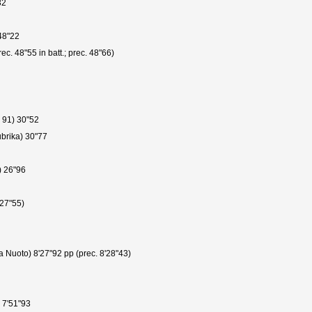
32
48"22
c. 48"55 in batt.; prec. 48"66)
 91) 30"52
ubrika) 30"77
) 26"96
 27"55)
a Nuoto) 8'27"92 pp (prec. 8'28"43)
) 7'51"93