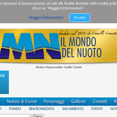
e necessari al funzionamento ed utili alle finalità illustrate nella cookie po
clicca su "Maggiori informazioni”.
Accetto
Maggiori Informazioni
Direttore Responsabile: Camillo Cametti
ico
Notizie & Eventi
Personaggi
Gallerie
Contatti
R
I
FONDO
SINCRONIZZATO
SALVAMENTO
EVENTI
NOTI