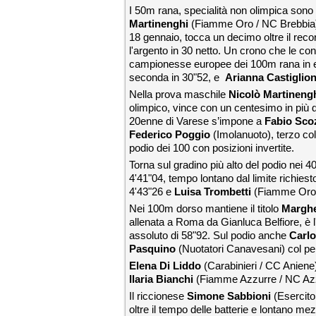
I 50m rana, specialità non olimpica sono v
Martinenghi
(Fiamme Oro / NC Brebbia) r
18 gennaio, tocca un decimo oltre il recor
l'argento in 30 netto. Un crono che le cons
campionesse europee dei 100m rana in
seconda in 30"52, e
Arianna Castiglion
Nella prova maschile
Nicolò Martineng
olimpico, vince con un centesimo in più di
20enne di Varese s’impone a
Fabio Sco
Federico Poggio
(Imolanuoto), terzo co
podio dei 100 con posizioni invertite.
Torna sul gradino più alto del podio nei 
4'41"04, tempo lontano dal limite richiest
4'43"26 e
Luisa Trombetti
(Fiamme Oro) 
Nei 100m dorso mantiene il titolo
Marghe
allenata a Roma da Gianluca Belfiore, è l
assoluto di 58"92. Sul podio anche
Carlo
Pasquino
(Nuotatori Canavesani) col per
Elena Di
Liddo
(Carabinieri / CC Aniene)
Ilaria Bianchi
(Fiamme Azzurre / NC Azzu
Il riccionese
Simone Sabbioni
(Esercito
oltre il tempo delle batterie e lontano me