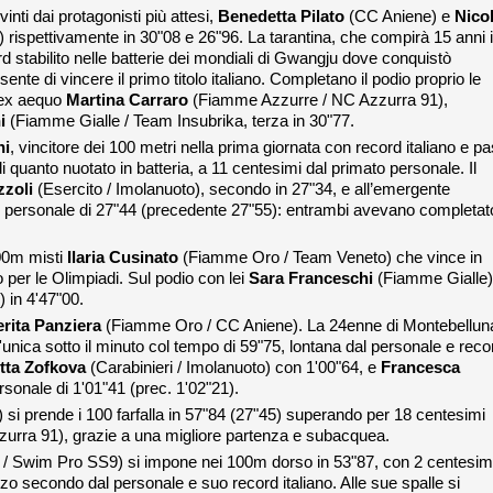
inti dai protagonisti più attesi,
Benedetta Pilato
(CC Aniene) e
Nico
ispettivamente in 30"08 e 26"96. La tarantina, che compirà 15 anni i
d stabilito nelle batterie dei mondiali di Gwangju dove conquistò
ente di vincere il primo titolo italiano. Completano il podio proprio le
 ex aequo
Martina Carraro
(Fiamme Azzurre / NC Azzurra 91),
i
(Fiamme Gialle / Team Insubrika, terza in 30"77.
hi
, vincitore dei 100 metri nella prima giornata con record italiano e p
 quanto nuotato in batteria, a 11 centesimi dal primato personale. Il
zzoli
(Esercito / Imolanuoto), secondo in 27"34, e all’emergente
l personale di 27"44 (precedente 27"55): entrambi avevano completato
400m misti
Ilaria Cusinato
(Fiamme Oro / Team Veneto) che vince in
o per le Olimpiadi. Sul podio con lei
Sara Franceschi
(Fiamme Gialle)
in 4'47"00.
rita Panziera
(Fiamme Oro / CC Aniene). La 24enne di Montebellun
'unica sotto il minuto col tempo di 59"75, lontana dal personale e reco
tta Zofkova
(Carabinieri / Imolanuoto) con 1'00"64, e
Francesca
sonale di 1'01"41 (prec. 1'02"21).
 si prende i 100 farfalla in 57"84 (27"45) superando per 18 centesimi
rra 91), grazie a una migliore partenza e subacquea.
 / Swim Pro SS9) si impone nei 100m dorso in 53"87, con 2 centesim
zzo secondo dal personale e suo record italiano. Alle sue spalle si