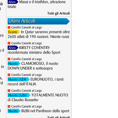
Massi e il triathlon, attrazione
Altro
lò
fatale
l
Tutti gli Articoli
Ultimi Articoli
Camillo Cametti at Large
In Qatar saranno presenti oltre
Eventi
ass
2600 atleti di 190 nazioni. Niente russi
Camillo Cametti at Large
KIRSTY COVENTRY
Altro
 il
riconfermata ministro dello Sport
Camillo Cametti at Large
CLAMOROSO, il nuoto
Nuoto
 in
DOWN UNDER è sottosopra
Camillo Cametti at Large
a,
EURONUOTO, i tanti
Nuoto
| LEN
rd
record dell’ITALIA
Camillo Cametti at Large
TOTALMENTE NUOTO
Nuoto
| Libri
di Claudio Rossetto
Camillo Cametti at Large
i
BUBI nel Pantheon dello sport
Nuoto
Tutti gli Articoli