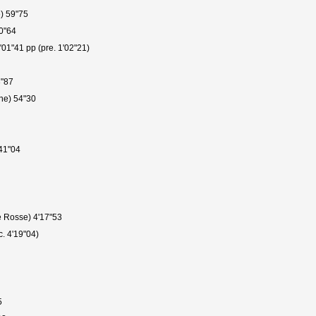
) 59"75
00"64
01"41 pp (pre. 1'02"21)
3"87
ne) 54"30
'41"04
ne Rosse) 4'17"53
. 4'19"04)
5