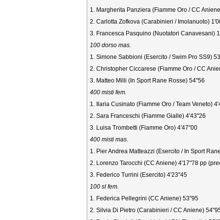
1. Margherita Panziera (Fiamme Oro / CC Aniene
2. Carlotta Zofkova (Carabinieri / Imolanuoto) 1'
3. Francesca Pasquino (Nuotatori Canavesani) 1'
100 dorso mas.
1. Simone Sabbioni (Esercito / Swim Pro SS9) 5
2. Christopher Ciccarese (Fiamme Oro / CC Anie
3. Matteo Milli (In Sport Rane Rosse) 54"56
400 misti fem.
1. Ilaria Cusinato (Fiamme Oro / Team Veneto) 4
2. Sara Franceschi (Fiamme Gialle) 4'43"26
3. Luisa Trombetti (Fiamme Oro) 4'47"00
400 misti mas.
1. Pier Andrea Matteazzi (Esercito / In Sport Ra
2. Lorenzo Tarocchi (CC Aniene) 4'17"78 pp (prec
3. Federico Turrini (Esercito) 4'23"45
100 sl fem.
1. Federica Pellegrini (CC Aniene) 53"95
2. Silvia Di Pietro (Carabinieri / CC Aniene) 54"9