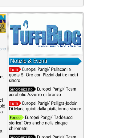
one
Notizie & Eventi
Europei Parigi/ Pellacani a
Tuffi
quota 5. Oro con Pizzini dai tre metri
ne
,
sincro
Europei Parigi/ Team
Sincronizzato
acrobatic Azzurro di bronzo
ci
Europei Parigi/ Pelligra-Jodoin
Tuffi
olò
Di Maria quinti dalla piattaforma sincro
la
Europei Parigi/ Taddeucci
Fondo
storica! Oro anche nella cinque
chilometri
 a
Europei Parigi/ Team
Sincronizzato