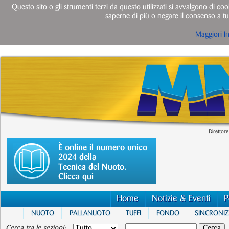
Questo sito o gli strumenti terzi da questo utilizzati si avvalgono di cook
saperne di più o negare il consenso a tut
Maggiori I
Direttore
È online il numero unico
2024 della
Tecnica del Nuoto.
Clicca qui
Home
Notizie & Eventi
P
NUOTO
PALLANUOTO
TUFFI
FONDO
SINCRONI
Cerca tra le sezioni: