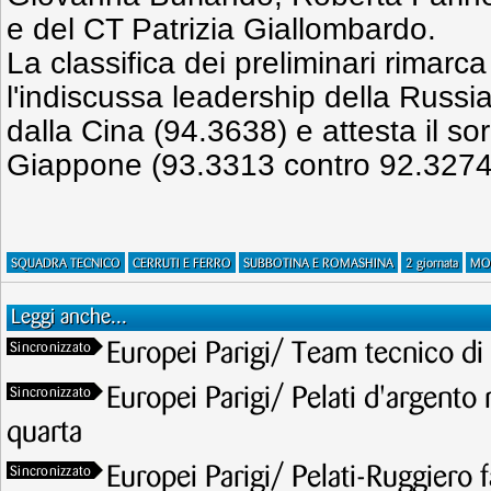
e del CT Patrizia Giallombardo.
La classifica dei preliminari rimarc
l'indiscussa leadership della Russi
dalla Cina (94.3638) e attesta il so
Giappone (93.3313 contro 92.3274
SQUADRA TECNICO
CERRUTI E FERRO
SUBBOTINA E ROMASHINA
2 giornata
MO
Leggi anche...
Europei Parigi/ Team tecnico di 
Sincronizzato
Europei Parigi/ Pelati d'argento n
Sincronizzato
quarta
Europei Parigi/ Pelati-Ruggiero f
Sincronizzato