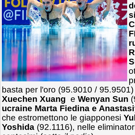
d
s
C
F
r
R
S
o
p
basta per l'oro (95.9010 / 95.9501)
Xuechen
Xuang
e
Wenyan
Sun
(
ucraine Marta Fiedina e Anastas
che estromettono le giapponesi
Yu
Yoshida
(92.1116), nelle eliminator