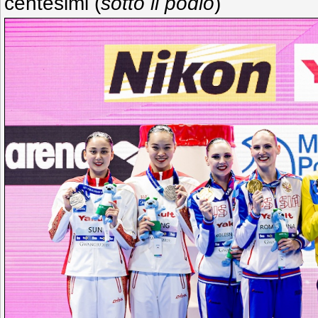
centesimi (
sotto il podio
)