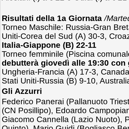
Risultati della 1
a
Giornata
/Marte
Torneo Maschile: Russia-Gran Breta
Uniti-Corea del Sud (A) 30-3, Croaz
Italia-Giappone (B) 22-11
Torneo femminile (Piscina comunal
debutterà giovedì alle 19:30 con g
Ungheria-Francia (A) 17-3, Canad
Stati Uniti-Russia (B) 9-10, Austral
Gli Azzurri
Federico Panerai (Pallanuoto Tries
(CN Posillipo), Edoardo Campopiano
Giacomo Cannella (Lazio Nuoto), Pi
Quinto), Mario Guidi (Bogliasco Be