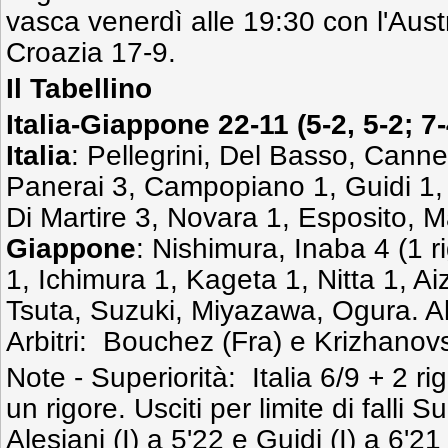
vasca venerdì alle 19:30 con l'Austr
Croazia 17-9.
Il Tabellino
Italia-Giappone 22-11
(5-2, 5-2; 7-
Italia
: Pellegrini, Del Basso, Cannel
Panerai 3, Campopiano 1, Guidi 1, B
Di Martire 3, Novara 1, Esposito, Ma
Giappone
: Nishimura, Inaba 4 (1 r
1, Ichimura 1, Kageta 1, Nitta 1, A
Tsuta, Suzuki, Miyazawa, Ogura. Al
Arbitri: Bouchez (Fra) e Krizhanovs
Note - Superiorità: Italia 6/9 + 2 r
un rigore. Usciti per limite di falli S
Alesiani (I) a 5'22 e Guidi (I) a 6'2