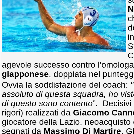
N
c
d
i
S
C
agevole successo contro l’omolog
giapponese
, doppiata nel puntegg
Ovvia la soddisfazione del coach:
assoluto di questa squadra, ho visto
di questo sono contento
”. Decisivi 
rigori) realizzati da
Giacomo Canne
giocatore della Lazio, neoacquisto d
segnati da
Massimo
Di Martire
. G