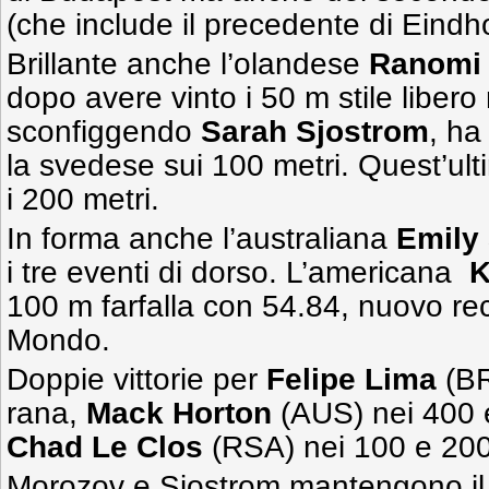
(che include il precedente di Eindh
Brillante anche l’olandese
Ranomi 
dopo avere vinto i 50 m stile libero
sconfiggendo
Sarah Sjostrom
, ha
la svedese sui 100 metri. Quest’ul
i 200 metri.
In forma anche l’australiana
Emily
i tre eventi di dorso. L’americana
K
100 m farfalla con 54.84, nuovo re
Mondo.
Doppie vittorie per
Felipe Lima
(BR
rana,
Mack Horton
(AUS) nei 400 e
Chad Le Clos
(RSA) nei 100 e 200 
Morozov e Sjostrom mantengono il