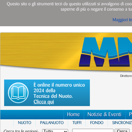
Questo sito o gli strumenti terzi da questo utilizzati si avvalgono di cook
saperne di più o negare il consenso a tut
Maggiori I
Direttore
È online il numero unico
2024 della
Tecnica del Nuoto.
Clicca qui
Home
Notizie & Eventi
P
NUOTO
PALLANUOTO
TUFFI
FONDO
SINCRONI
Cerca tra le sezioni: