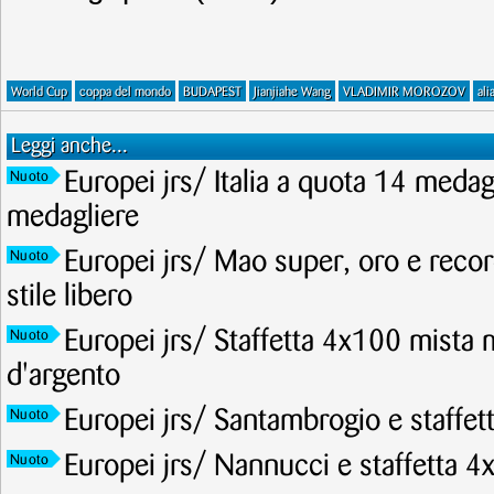
World Cup
coppa del mondo
BUDAPEST
Jianjiahe Wang
VLADIMIR MOROZOV
ali
Leggi anche...
Europei jrs/ Italia a quota 14 meda
Nuoto
medagliere
Europei jrs/ Mao super, oro e recor
Nuoto
stile libero
Europei jrs/ Staffetta 4x100 mista 
Nuoto
d'argento
Europei jrs/ Santambrogio e staffet
Nuoto
Europei jrs/ Nannucci e staffetta 4
Nuoto