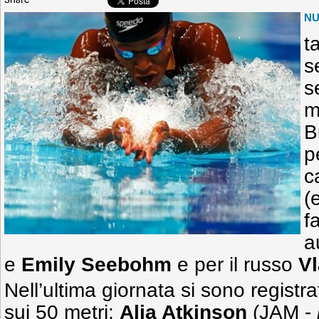
Share
N
t
s
s
m
B
p
c
(
f
a
e
Emily Seebohm
e per il russo
V
Nell’ultima giornata si sono registr
sui 50 metri:
Alia Atkinson
(JAM -