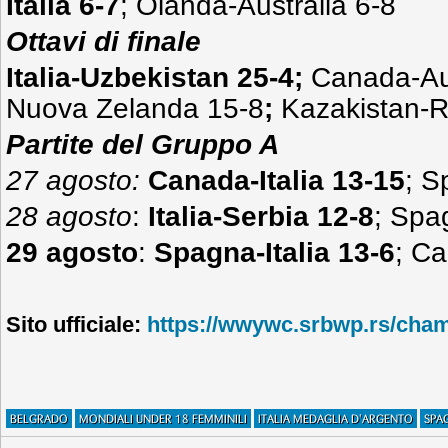
Italia 6-7
; Olanda-Australia 6-8
Ottavi di finale
Italia-Uzbekistan 25-4;
Canada-Aus
Nuova Zelanda 15-8
;
Kazakistan-R
Partite del Gruppo A
27 agosto:
Canada-Italia 13-15
;
S
28 agosto
:
Italia-Serbia 12-8
; Spa
29 agosto
:
Spagna-Italia 13-6
; C
Sito ufficiale:
https://wwywc.srbwp.rs/cham
BELGRADO
MONDIALI UNDER 18 FEMMINILI
ITALIA MEDAGLIA D'ARGENTO
SPA