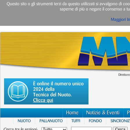
Questo sito o gli strumenti terzi da questo utilizzati si avvalgono di cook
saperne di più o negare il consenso a tut
Maggiori I
Direttore
È online il numero unico
2024 della
Tecnica del Nuoto.
Clicca qui
Home
Notizie & Eventi
P
NUOTO
PALLANUOTO
TUFFI
FONDO
SINCRONI
Cerca tra le sezioni: