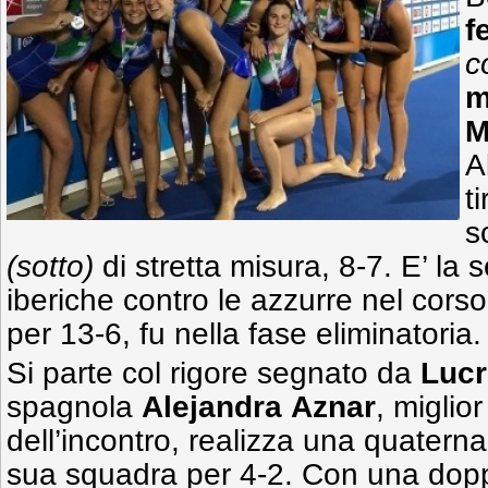
f
c
m
M
A
ti
s
(sotto)
di stretta misura, 8-7. E’ la 
iberiche contro le azzurre nel corso
per 13-6, fu nella fase eliminatoria.
Si parte col rigore segnato da
Lucr
spagnola
Alejandra
Aznar
, miglior
dell’incontro, realizza una quaterna
sua squadra per 4-2. Con una dopp