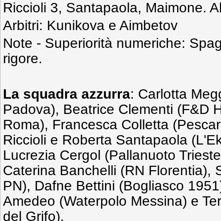
Riccioli 3, Santapaola, Maimone. Al
Arbitri: Kunikova e Aimbetov
Note - Superiorità numeriche: Spagn
rigore.
La squadra azzurra
: Carlotta Megg
Padova), Beatrice Clementi (F&D H
Roma), Francesca Colletta (Pescar
Riccioli e Roberta Santapaola (L'Ek
Lucrezia Cergol (Pallanuoto Triest
Caterina Banchelli (RN Florentia), S
PN), Dafne Bettini (Bogliasco 1951
Amedeo (Waterpolo Messina) e Te
del Grifo).