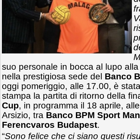
f
V
r
p
d
M
suo personale in bocca al lupo all
nella prestigiosa sede del
Banco 
oggi pomeriggio, alle 17.00, è stat
stampa la partita di ritorno della fi
Cup
, in programma il 18 aprile, all
Arsizio, tra
Banco BPM Sport Ma
Ferencvaros Budapest
.
“
Sono felice che ci siano questi risu