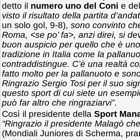
detto il
numero uno del Coni
e de
visto il risultato della partita d’and
un solo gol, 9-8),
sono convinto ch
Roma, <se po’ fa>, anzi direi, si de
buon auspicio per quello che è uno
tradizione in Italia come la pallan
contraddistingue. C’è una realtà c
fatto molto per la pallanuoto e sono 
Ringrazio Sergio Tosi per il suo sig
questo sport di cui siete un esempi
può far altro che ringraziarvi”
.
Così il presidente della
Sport Man
“Ringrazio il presidente Malagò che
(Mondiali Juniores di Scherma, pr