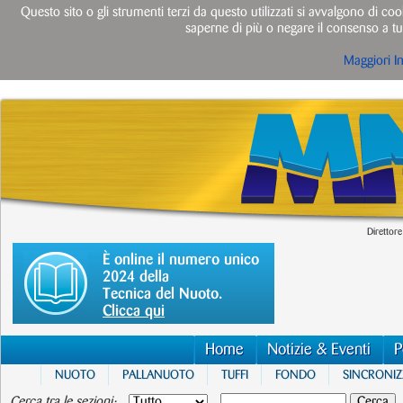
Questo sito o gli strumenti terzi da questo utilizzati si avvalgono di cook
saperne di più o negare il consenso a tut
Maggiori I
Direttore
È online il numero unico
2024 della
Tecnica del Nuoto.
Clicca qui
Home
Notizie & Eventi
P
NUOTO
PALLANUOTO
TUFFI
FONDO
SINCRONI
Cerca tra le sezioni: