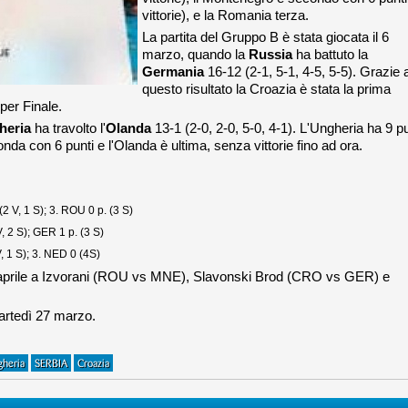
vittorie), e la Romania terza.
La partita del Gruppo B è stata giocata il 6
marzo, quando la
Russia
ha battuto la
Germania
16-12 (2-1, 5-1, 4-5, 5-5). Grazie 
questo risultato la Croazia è stata la prima
per Finale.
heria
ha travolto l'
Olanda
13-1 (2-0, 2-0, 5-0, 4-1). L'Ungheria ha 9 pu
da con 6 punti e l'Olanda è ultima, senza vittorie fino ad ora.
 V, 1 S); 3. ROU 0 p. (3 S)
 2 S); GER 1 p. (3 S)
 1 S); 3. NED 0 (4S)
 10 aprile a Izvorani (ROU vs MNE), Slavonski Brod (CRO vs GER) e
martedì 27 marzo.
gheria
SERBIA
Croazia