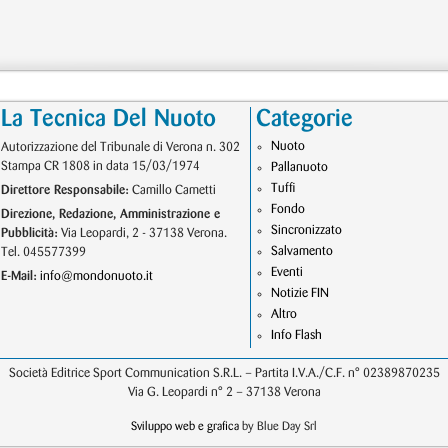
La Tecnica Del Nuoto
Categorie
Nuoto
Autorizzazione del Tribunale di Verona n. 302
Stampa CR 1808 in data 15/03/1974
Pallanuoto
Tuffi
Direttore Responsabile:
Camillo Cametti
Fondo
Direzione, Redazione, Amministrazione e
Sincronizzato
Pubblicità:
Via Leopardi, 2 - 37138 Verona.
Salvamento
Tel. 045577399
Eventi
E-Mail:
info@mondonuoto.it
Notizie FIN
Altro
Info Flash
Società Editrice Sport Communication S.R.L. – Partita I.V.A./C.F. n° 02389870235
Via G. Leopardi n° 2 – 37138 Verona
Sviluppo web e grafica
by Blue Day Srl