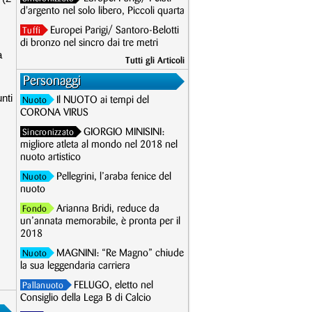
d'argento nel solo libero, Piccoli quarta
Europei Parigi/ Santoro-Belotti
Tuffi
di bronzo nel sincro dai tre metri
a
Tutti gli Articoli
Personaggi
nti
Il NUOTO ai tempi del
Nuoto
CORONA VIRUS
GIORGIO MINISINI:
Sincronizzato
migliore atleta al mondo nel 2018 nel
nuoto artistico
Pellegrini, l’araba fenice del
Nuoto
nuoto
Arianna Bridi, reduce da
Fondo
un’annata memorabile, è pronta per il
2018
MAGNINI: “Re Magno” chiude
Nuoto
la sua leggendaria carriera
FELUGO, eletto nel
Pallanuoto
Consiglio della Lega B di Calcio