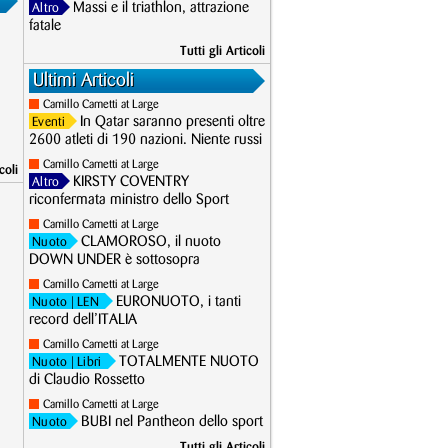
Massi e il triathlon, attrazione
Altro
fatale
Tutti gli Articoli
Ultimi Articoli
Camillo Cametti at Large
In Qatar saranno presenti oltre
Eventi
2600 atleti di 190 nazioni. Niente russi
Camillo Cametti at Large
coli
KIRSTY COVENTRY
Altro
riconfermata ministro dello Sport
Camillo Cametti at Large
CLAMOROSO, il nuoto
Nuoto
DOWN UNDER è sottosopra
Camillo Cametti at Large
EURONUOTO, i tanti
Nuoto
| LEN
record dell’ITALIA
Camillo Cametti at Large
TOTALMENTE NUOTO
Nuoto
| Libri
di Claudio Rossetto
Camillo Cametti at Large
BUBI nel Pantheon dello sport
Nuoto
Tutti gli Articoli