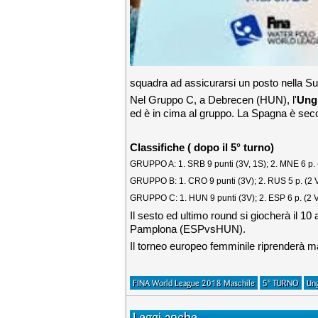
squadra ad assicurarsi un posto nella Su
Nel Gruppo C, a Debrecen (HUN), l'
Ung
ed è in cima al gruppo. La Spagna è secon
Classifiche ( dopo il 5° turno)
GRUPPO A: 1. SRB 9 punti (3V, 1S); 2. MNE 6 p. (2
GRUPPO B: 1. CRO 9 punti (3V); 2. RUS 5 p. (2 V,
GRUPPO C: 1. HUN 9 punti (3V); 2. ESP 6 p. (2 V,
Il sesto ed ultimo round si giocherà il
Pamplona (ESPvsHUN).
Il torneo europeo femminile riprenderà 
FINA World League 2018 Maschile
5° TURNO
Un