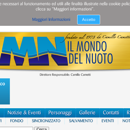
e necessari al funzionamento ed utili alle finalità illustrate nella cookie po
clicca su "Maggiori informazioni”.
Accetto
Maggiori Informazioni
Direttore Responsabile: Camillo Cametti
ico
Notizie & Eventi
Personaggi
Gallerie
Contatti
R
I
FONDO
SINCRONIZZATO
SALVAMENTO
EVENTI
NOTI