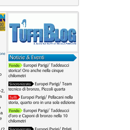
one
Notizie & Eventi
Europei Parigi/ Taddeucci
Fondo
storica! Oro anche nella cinque
o
chilometri
Europei Parigi/ Team
Sincronizzato
tecnico di bronzo, Piccoli quarta
-2,
ta
Europei Parigi/ Pellacani nella
Tuffi
storia, quarto oro in una sola edizione
o
Europei Parigi/ Taddeucci
Fondo
za
d'oro e Caponi di bronzo nella 10
e
chilometri
 (2
Europei Parigi/ Pelati
Sincronizzato