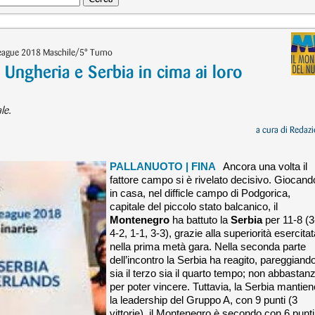
League 2018 Maschile/5° Turno
gheria e Serbia in cima ai loro
le.
a cura di
Redazi
PALLANUOTO
| FINA
Ancora una volta il
fattore campo si è rivelato decisivo. Giocand
in casa, nel difficle campo di Podgorica,
capitale del piccolo stato balcanico, il
Montenegro
ha battuto la
Serbia
per 11-8 (3
4-2, 1-1, 3-3), grazie alla superiorità esercita
nella prima metà gara. Nella seconda parte
dell’incontro la Serbia ha reagito, pareggiand
sia il terzo sia il quarto tempo; non abbastan
per poter vincere. Tuttavia, la Serbia mantien
la leadership del Gruppo A, con 9 punti (3
vittorie), il Montenegro è secondo con 6 punti