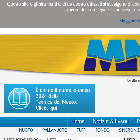
Questo sito o gli strumenti terzi da questo utilizzati si avvalgono di cook
saperne di più o negare il consenso a tut
Maggiori I
Direttore
È online il numero unico
2024 della
Tecnica del Nuoto.
Clicca qui
Home
Notizie & Eventi
P
NUOTO
PALLANUOTO
TUFFI
FONDO
SINCRONI
Cerca tra le sezioni: