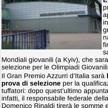
p
a
i
g
n
fi
s
Mondiali giovanili (a Kyiv), che sa
selezione per le Olimpiadi Giovanil
Il Gran Premio Azzurri d’Italia sarà
prova di selezione
per la qualifica
tuffatori: dopo quest’ultimo appun
infatti,
il responsabile federale dell
Domenico Rinaldi tirerà le somme e