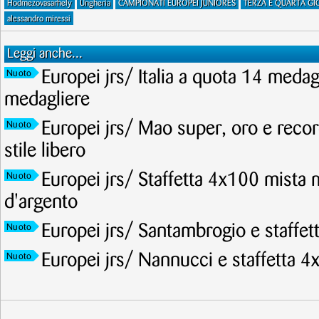
Hodmezovasarhely
Ungheria
CAMPIONATI EUROPEI JUNIORES
TERZA E QUARTA G
alessandro miressi
Leggi anche...
Europei jrs/ Italia a quota 14 meda
Nuoto
medagliere
Europei jrs/ Mao super, oro e recor
Nuoto
stile libero
Europei jrs/ Staffetta 4x100 mista 
Nuoto
d'argento
Europei jrs/ Santambrogio e staffet
Nuoto
Europei jrs/ Nannucci e staffetta 4
Nuoto