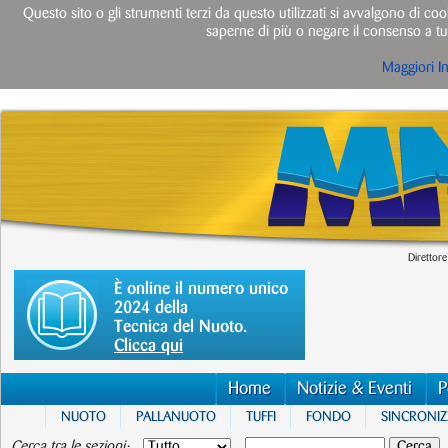
Questo sito o gli strumenti terzi da questo utilizzati si avvalgono di cook
saperne di più o negare il consenso a tut
Maggiori I
Direttore
È online il numero unico
2024 della
Tecnica del Nuoto.
Clicca qui
Home
Notizie & Eventi
P
NUOTO
PALLANUOTO
TUFFI
FONDO
SINCRONI
Cerca tra le sezioni: