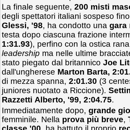
La finale seguente,
200 misti masc
degli spettatori italiani sospeso fino
Glessi, '98
, ha condotto una
gara
testa dopo ciascuna frazione inter
1:31.93
), perfino con la ostica ra
leadership
ma nelle ultime bracciate 
stato piegato dal britannico
Joe Lit
dall'ungherese
Marton Barta, 2:01
di mezza spanna,
2:01.30
(3 centes
juniores nuotato a Riccione).
Setti
Razzetti Alberto, '99, 2:04.75
.
Immediatamente dopo,
grande gio
femminile. Nella
prova più breve
,
classe '00
, ha battuto il proprio
rec