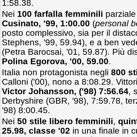
1:58.38.
Nei
100 farfalla femminili
parziale
Cusinato, '99, 1:00.00
(
personal b
posto complessivo, sia per il distac
Stephens, '99, 59.94), e a ben ved
(Petra Barocsai, '01, 59.87). Più dis
Polina Egorova, '00, 59.00
.
Italia non protagonista negli
800 st
Calloni ('00), nono a 8:08.29. Vitto
Victor Johansson, ('98) 7:56.64
,
Derbyshire (GBR, '98), 7:59.78, t
'98) 8:00.45.
Nei
50 stile libero femminili
,
quin
25.98, classe '02
in una finale in c