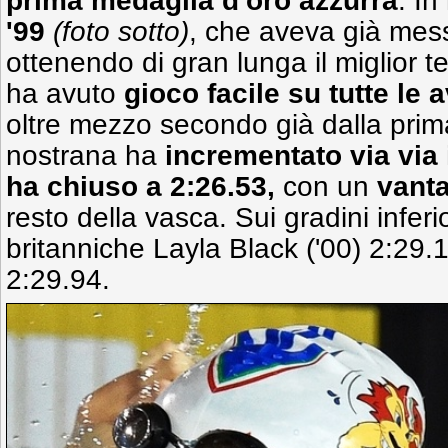
prima medaglia d'oro azzurra
. In
'99
(foto sotto)
, che aveva già mess
ottenendo di gran lunga il miglior t
ha avuto
gioco facile su tutte le 
oltre mezzo secondo già dalla prima
nostrana ha
incrementato via via 
ha chiuso a 2:26.53,
con un
vant
resto della vasca. Sui gradini inferi
britanniche Layla Black ('00) 2:29
2:29.94.