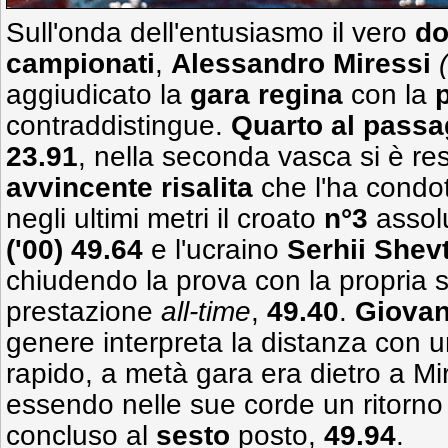
Sull'onda dell'entusiasmo il vero
do
campionati
,
Alessandro Miressi
aggiudicato la
gara regina
con la
contraddistingue.
Quarto al passa
23.91
, nella seconda vasca si è re
avvincente risalita
che l'ha condo
negli ultimi metri il croato
n°3
assol
('00) 49.64
e l'ucraino
Serhii
Shevt
chiudendo la prova con la propria 
prestazione
all-time
,
49.40
.
Giovann
genere interpreta la distanza con 
rapido, a metà gara era dietro a Mi
essendo nelle sue corde un ritorno 
concluso al
sesto
posto,
49.94
.