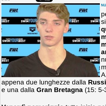
N
p
s
q
m
m
a
n
m
A
appena due lunghezze dalla
Russ
e una dalla
Gran Bretagna
(15: 5-