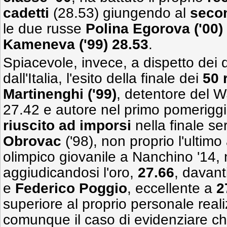
cadetti
(28.53) giungendo al
seco
le due russe
Polina Egorova ('00) 
Kameneva ('99) 28.53
.
Spiacevole, invece, a dispetto dei d
dall'Italia, l'esito della finale dei
50 
Martinenghi ('99)
, detentore del W
27.42 e autore nel primo pomeriggi
riuscito ad imporsi
nella finale se
Obrovac
('98), non proprio l'ultim
olimpico giovanile a Nanchino '14, 
aggiudicandosi l'oro,
27.66
, davant
e
Federico Poggio
, eccellente a
2
superiore al proprio personale real
comunque il caso di evidenziare c