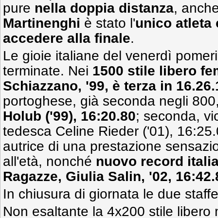
pure
nella doppia distanza
, anch
Martinenghi
è stato l'
unico atleta
accedere alla finale
.
Le gioie italiane del venerdì pomer
terminate. Nei
1500 stile libero fe
Schiazzano, '99, è terza in 16.26.
portoghese, già seconda negli 800
Holub ('99), 16:20.80
; seconda, vic
tedesca Celine Rieder ('01), 16:25.
autrice di una prestazione sensazio
all'età, nonché
nuovo record itali
Ragazze, Giulia Salin, '02, 16:42.
In chiusura di giornata le due staffe
Non esaltante la 4x200 stile libero m