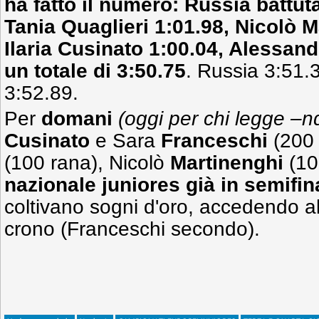
ha fatto il numero: Russia battut
Tania Quaglieri 1:01.98, Nicolò M
Ilaria Cusinato 1:00.04, Alessand
un totale di 3:50.75
. Russia 3:51.
3:52.89.
Per
domani
(oggi per chi legge –n
Cusinato
e Sara
Franceschi
(200 
(100 rana), Nicolò
Martinenghi
(10
nazionale juniores
già in semifin
coltivano sogni d'oro, accedendo all
crono (Franceschi secondo).