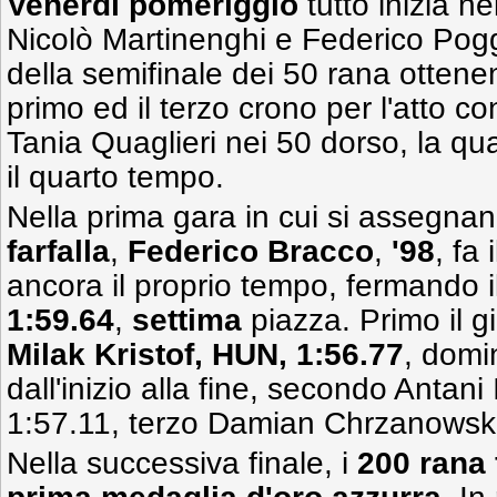
Venerdì pomeriggio
tutto inizia ne
Nicolò Martinenghi e Federico Pogg
della semifinale dei 50 rana ottene
primo ed il terzo crono per l'atto c
Tania Quaglieri nei 50 dorso, la qua
il quarto tempo.
Nella prima gara in cui si assegna
farfalla
,
Federico Bracco
,
'98
, fa
ancora il proprio tempo, fermando 
1:59.64
,
settima
piazza. Primo il 
Milak Kristof, HUN, 1:56.77
, domi
dall'inizio alla fine, secondo Antani
1:57.11, terzo Damian Chrzanowski
Nella successiva finale, i
200 rana 