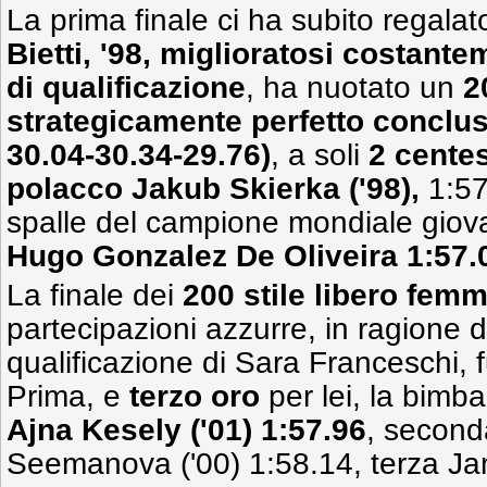
La prima finale ci ha subito regalat
Bietti, '98, miglioratosi costantem
di qualificazione
, ha nuotato un
2
strategicamente perfetto conclus
30.04-30.34-29.76)
, a soli
2 cente
polacco Jakub Skierka ('98),
1:57
spalle del campione mondiale giova
Hugo Gonzalez De Oliveira 1:57.
La finale dei
200 stile libero femm
partecipazioni azzurre, in ragione 
qualificazione di Sara Franceschi, f
Prima, e
terzo oro
per lei, la bimb
Ajna Kesely ('01) 1:57.96
, second
Seemanova ('00) 1:58.14, terza Jan