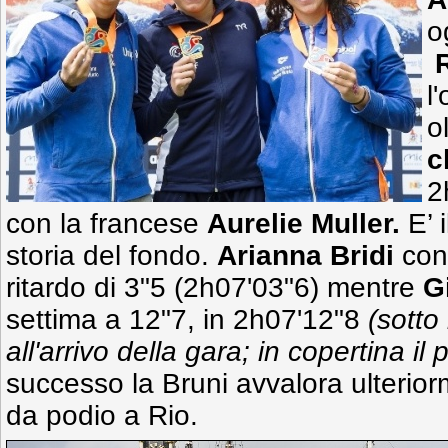
o
l
o
c
2
con la francese
Aurelie Muller.
E’ 
storia del fondo.
Arianna Bridi
conq
ritardo di 3"5 (2h07'03"6) mentre
G
settima a 12"7, in 2h07'12"8
(sotto 
all'arrivo della gara; in copertina il 
successo la Bruni avvalora ulterio
da podio a Rio.