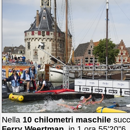
Nella
10 chilometri maschile
succ
Ferry Weertman
, in 1 ora 55'20"6