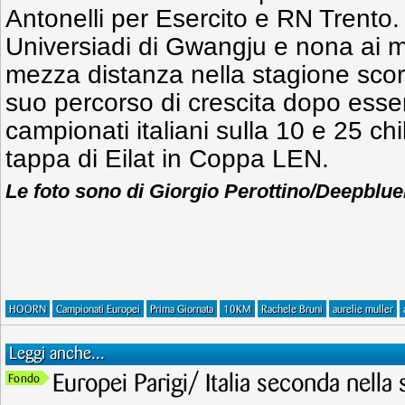
Antonelli per Esercito e RN Trento. 
Universiadi di Gwangju e nona ai m
mezza distanza nella stagione scors
suo percorso di crescita dopo esser
campionati italiani sulla 10 e 25 chi
tappa di Eilat in Coppa LEN.
Le foto sono di Giorgio Perottino/Deepblu
HOORN
Campionati Europei
Prima Giornata
10KM
Rachele Bruni
aurelie muller
Leggi anche...
Europei Parigi/ Italia seconda nell
Fondo