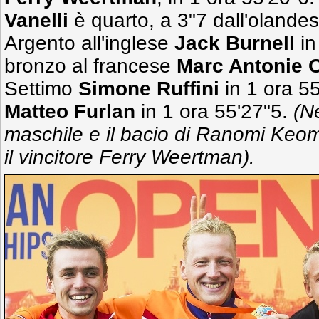
Vanelli
è quarto, a 3"7 dall'olandes
Argento all'inglese
Jack Burnell
in
bronzo al francese
Marc Antonie O
Settimo
Simone Ruffini
in 1 ora 5
Matteo Furlan
in 1 ora 55'27"5.
(Ne
maschile e il bacio di Ranomi Keom
il vincitore Ferry Weertman).