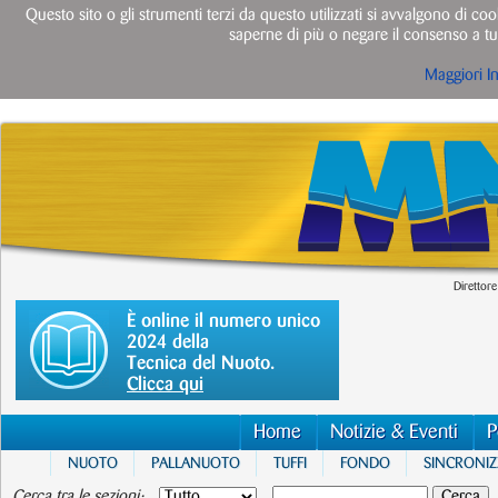
Questo sito o gli strumenti terzi da questo utilizzati si avvalgono di cook
saperne di più o negare il consenso a tut
Maggiori I
Direttore
È online il numero unico
2024 della
Tecnica del Nuoto.
Clicca qui
Home
Notizie & Eventi
P
NUOTO
PALLANUOTO
TUFFI
FONDO
SINCRONI
Cerca tra le sezioni: