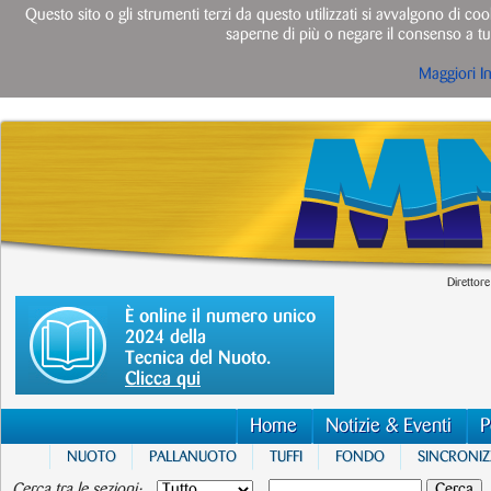
Questo sito o gli strumenti terzi da questo utilizzati si avvalgono di cook
saperne di più o negare il consenso a tut
Maggiori I
Direttore
È online il numero unico
2024 della
Tecnica del Nuoto.
Clicca qui
Home
Notizie & Eventi
P
NUOTO
PALLANUOTO
TUFFI
FONDO
SINCRONI
Cerca tra le sezioni: