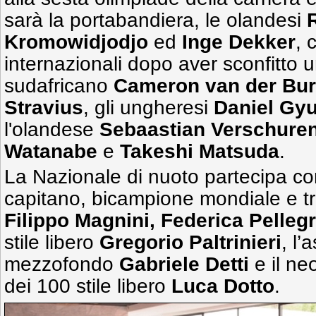
sarà la portabandiera, le olandesi
Kromowidjodjo
ed
Inge Dekker
, 
internazionali dopo aver sconfitto u
sudafricano
Cameron van der Bu
Stravius
, gli ungheresi
Daniel Gy
l'olandese
Sebaastian Verschure
Watanabe
e
Takeshi Matsuda
.
La Nazionale di nuoto partecipa con 2
capitano, bicampione mondiale e t
Filippo Magnini,
Federica Pellegr
stile libero
Gregorio Paltrinieri
, l’
mezzofondo
Gabriele Detti
e il n
dei 100 stile libero
Luca Dotto
.