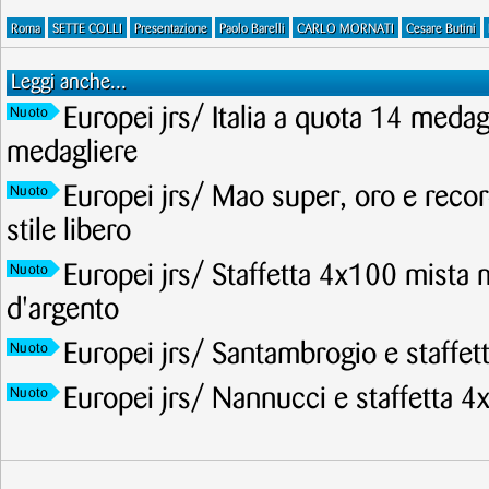
Roma
SETTE COLLI
Presentazione
Paolo Barelli
CARLO MORNATI
Cesare Butini
Leggi anche...
Europei jrs/ Italia a quota 14 meda
Nuoto
medagliere
Europei jrs/ Mao super, oro e recor
Nuoto
stile libero
Europei jrs/ Staffetta 4x100 mista 
Nuoto
d'argento
Europei jrs/ Santambrogio e staffet
Nuoto
Europei jrs/ Nannucci e staffetta 4
Nuoto