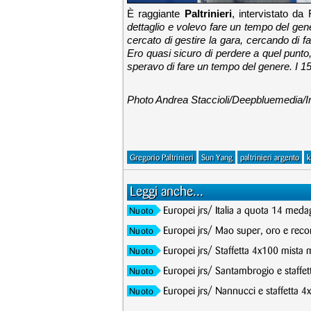
È raggiante
Paltrinieri
, intervistato da 
dettaglio e volevo fare un tempo del gen
cercato di gestire la gara, cercando di f
Ero quasi sicuro di perdere a quel punto
speravo di fare un tempo del genere. I 15
Photo Andrea Staccioli/Deepbluemedia/I
Gregorio Paltrinieri
Sun Yang
paltrinieri argento
k
Leggi anche...
Europei jrs/ Italia a quota 14 meda
Nuoto
Europei jrs/ Mao super, oro e record
Nuoto
Europei jrs/ Staffetta 4x100 mista 
Nuoto
Europei jrs/ Santambrogio e staffet
Nuoto
Europei jrs/ Nannucci e staffetta 4
Nuoto