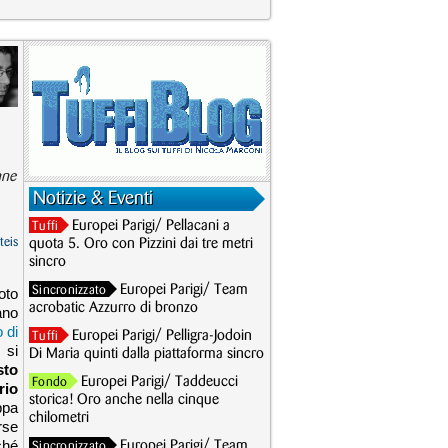
nne
Notizie & Eventi
Europei Parigi/ Pellacani a
Tuffi
teis
quota 5. Oro con Pizzini dai tre metri
sincro
Europei Parigi/ Team
Sincronizzato
oto
acrobatic Azzurro di bronzo
ano
 di
Europei Parigi/ Pelligra-Jodoin
Tuffi
si
Di Maria quinti dalla piattaforma sincro
sto
Europei Parigi/ Taddeucci
Fondo
rio
storica! Oro anche nella cinque
ppa
chilometri
rse
ché
Europei Parigi/ Team
Sincronizzato