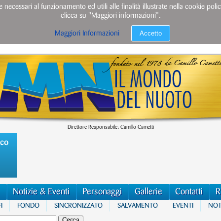
e necessari al funzionamento ed utili alle finalità illustrate nella cookie po
clicca su "Maggiori informazioni”.
Accetto
Maggiori Informazioni
Direttore Responsabile: Camillo Cametti
ico
Notizie & Eventi
Personaggi
Gallerie
Contatti
R
I
FONDO
SINCRONIZZATO
SALVAMENTO
EVENTI
NOTI