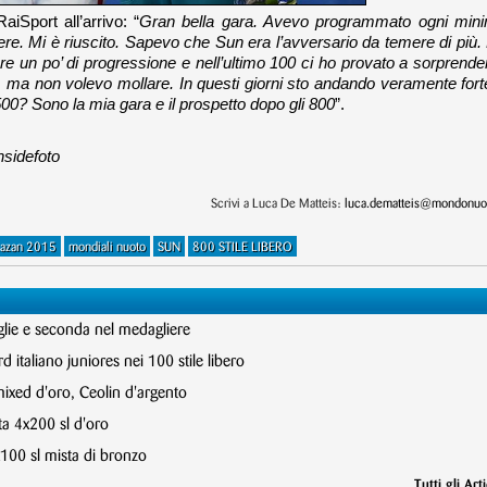
RaiSport all’arrivo: “
Gran bella gara. Avevo programmato ogni min
ere. Mi è riuscito. Sapevo che Sun era l’avversario da temere di più.
are un po’ di progressione e nell’ultimo 100 ci ho provato a sorprender
, ma non volevo mollare. In questi giorni sto andando veramente fort
00? Sono la mia gara e il prospetto dopo gli 800
”.
nsidefoto
Scrivi a Luca De Matteis:
luca.dematteis@mondonuot
azan 2015
mondiali nuoto
SUN
800 STILE LIBERO
glie e seconda nel medagliere
 italiano juniores nei 100 stile libero
mixed d'oro, Ceolin d'argento
ta 4x200 sl d'oro
x100 sl mista di bronzo
Tutti gli Arti