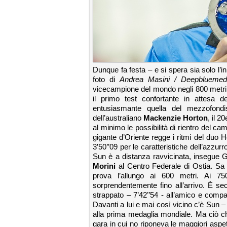
Dunque fa festa – e si spera sia solo l’ini
foto di
Andrea Masini / Deepbluemedi
vicecampione del mondo negli 800 metri. 
il primo test confortante in attesa d
entusiasmante quella del mezzofondi
dell’australiano
Mackenzie Horton
, il 2
al minimo le possibilità di rientro del 
gigante d’Oriente regge i ritmi del duo H
3’50’’09 per le caratteristiche dell’azzurr
Sun è a distanza ravvicinata, insegue
Morini
al Centro Federale di Ostia. Sa c
prova l’allungo ai 600 metri. Ai 7
sorprendentemente fino all’arrivo. È s
strappato – 7’42’’54 - all’amico e com
Davanti a lui e mai così vicino c’è Sun 
alla prima medaglia mondiale. Ma ciò ch
gara in cui no riponeva le maggiori aspet