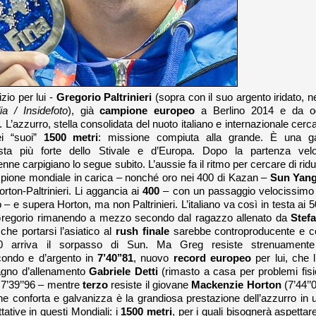
zio per lui -
Gregorio Paltrinieri
(sopra con il suo argento iridato, ne
a / Insidefoto
)
, già
campione europeo
a Berlino 2014 e da o
L’azzurro, stella consolidata del nuoto italiano e internazionale cerc
ei “suoi”
1500 metri
: missione compiuta alla grande. È una g
sta più forte dello Stivale e d’Europa. Dopo la partenza vel
0enne carpigiano lo segue subito. L’aussie fa il ritmo per cercare di ridu
campione mondiale in carica – nonché oro nei 400 di Kazan –
Sun Yan
orton-Paltrinieri. Li aggancia ai
400
– con un passaggio velocissimo
o – e supera Horton, ma non Paltrinieri. L’italiano va così in testa ai 5
 Gregorio rimanendo a mezzo secondo dal ragazzo allenato da
Stef
he portarsi l’asiatico al
rush finale
sarebbe controproducente e c
50 arriva il sorpasso di Sun. Ma Greg resiste strenuament
econdo e d’argento in
7’40’’81
, nuovo
record europeo
per lui, che l
pagno d’allenamento
Gabriele Detti
(rimasto a casa per problemi fisic
– 7’39’’96 – mentre
terzo
resiste il giovane
Mackenzie Horton
(7’44’’0
e conforta e galvanizza è la grandiosa prestazione dell’azzurro in 
tative in questi Mondiali: i
1500 metri
, per i quali bisognerà aspettare