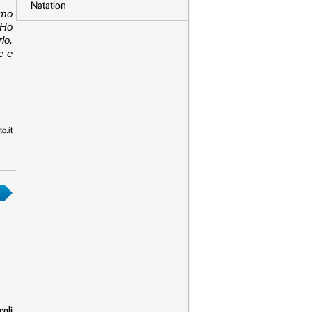
Natation
imo
 Ho
lo.
e e
o.it
coli