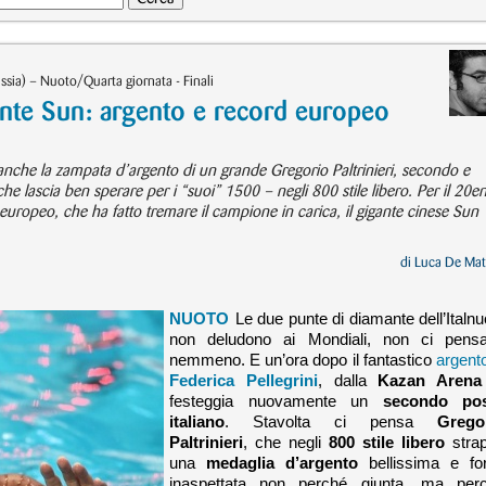
sia) – Nuoto/Quarta giornata - Finali
igante Sun: argento e record europeo
a anche la zampata d’argento di un grande Gregorio Paltrinieri, secondo e
he lascia ben sperare per i “suoi” 1500 – negli 800 stile libero. Per il 20e
europeo, che ha fatto tremare il campione in carica, il gigante cinese Sun
di
Luca De Mat
NUOTO
Le due punte di diamante dell’Italnu
non deludono ai Mondiali, non ci pens
nemmeno. E un’ora dopo il fantastico
argento
Federica Pellegrini
, dalla
Kazan Arena
festeggia nuovamente un
secondo po
italiano
. Stavolta ci pensa
Grego
Paltrinieri
, che negli
800 stile libero
stra
una
medaglia d’argento
bellissima e fo
inaspettata non perché giunta, ma per