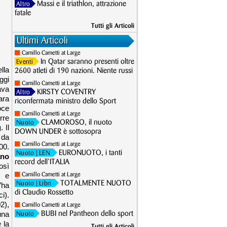
Massi e il triathlon, attrazione
Altro
fatale
Tutti gli Articoli
Ultimi Articoli
Camillo Cametti at Large
In Qatar saranno presenti oltre
Eventi
lla
2600 atleti di 190 nazioni. Niente russi
ggi
Camillo Cametti at Large
ava
KIRSTY COVENTRY
Altro
ara
riconfermata ministro dello Sport
oce
Camillo Cametti at Large
rre
CLAMOROSO, il nuoto
Nuoto
g
. Il
DOWN UNDER è sottosopra
 da
Camillo Cametti at Large
00.
EURONUOTO, i tanti
Nuoto
| LEN
ano
record dell’ITALIA
osì
e e
Camillo Cametti at Large
TOTALMENTE NUOTO
Nuoto
| Libri
’ha
di Claudio Rossetto
i).
2),
Camillo Cametti at Large
una
BUBI nel Pantheon dello sport
Nuoto
 la
Tutti gli Articoli