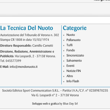
La Tecnica Del Nuoto
Categorie
Nuoto
Autorizzazione del Tribunale di Verona n. 302
Stampa CR 1808 in data 15/03/1974
Pallanuoto
Tuffi
Direttore Responsabile:
Camillo Cametti
Fondo
Direzione, Redazione, Amministrazione e
Sincronizzato
Pubblicità:
Via Leopardi, 2 - 37138 Verona.
Salvamento
Tel. 045577399
Eventi
E-Mail:
info@mondonuoto.it
Notizie FIN
Altro
Info Flash
Società Editrice Sport Communication S.R.L. – Partita I.V.A./C.F. n° 02389870235
Via G. Leopardi n° 2 – 37138 Verona
Sviluppo web e grafica
by Blue Day Srl