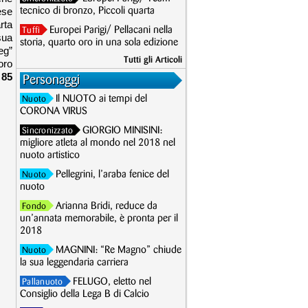
ese
tecnico di bronzo, Piccoli quarta
rta
Europei Parigi/ Pellacani nella
Tuffi
sua
storia, quarto oro in una sola edizione
eg”
Tutti gli Articoli
oro
o
85
Personaggi
Il NUOTO ai tempi del
Nuoto
CORONA VIRUS
GIORGIO MINISINI:
Sincronizzato
migliore atleta al mondo nel 2018 nel
nuoto artistico
Pellegrini, l’araba fenice del
Nuoto
nuoto
Arianna Bridi, reduce da
Fondo
un’annata memorabile, è pronta per il
2018
MAGNINI: “Re Magno” chiude
Nuoto
la sua leggendaria carriera
FELUGO, eletto nel
Pallanuoto
Consiglio della Lega B di Calcio